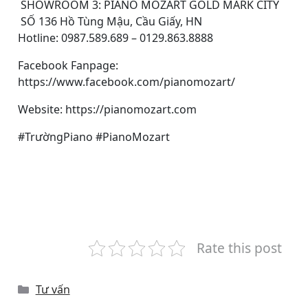
SHOWROOM 3: PIANO MOZART GOLD MARK CITY
SỐ 136 Hồ Tùng Mậu, Cầu Giấy, HN
Hotline: 0987.589.689 – 0129.863.8888
Facebook Fanpage:
https://www.facebook.com/pianomozart/
Website: https://pianomozart.com
#TrườngPiano #PianoMozart
Rate this post
Categories
Tư vấn