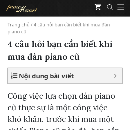
Skip
M
to
content
Trang chủ
/
4 câu hỏi bạn cần biết khi mua đàn
piano cũ
4 câu hỏi bạn cần biết khi
mua đàn piano cũ
Nội dung bài viết
Công việc lựa chọn đàn piano
cũ thực sự là một công việc
khó khăn, trước khi mua một