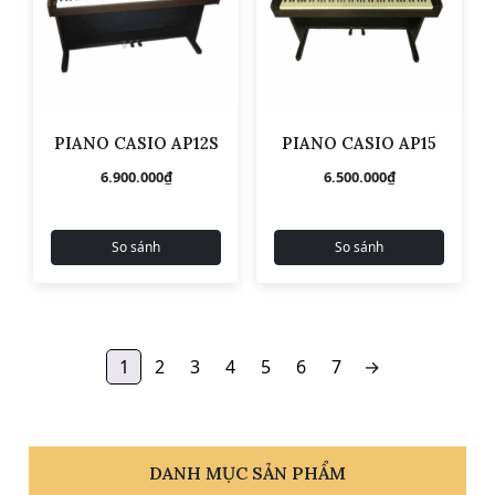
PIANO CASIO AP12S
PIANO CASIO AP15
6.900.000
₫
6.500.000
₫
So sánh
So sánh
1
2
3
4
5
6
7
→
DANH MỤC SẢN PHẨM