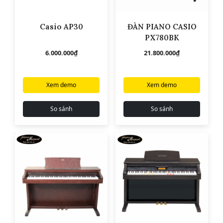
Casio AP30
ĐÀN PIANO CASIO
PX780BK
6.000.000
₫
21.800.000
₫
Xem demo
Xem demo
So sánh
So sánh