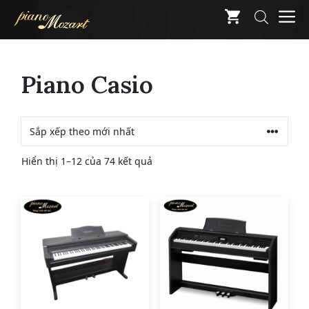
Skip
M
to
content
Piano Casio
Đã
Hiển thị 1–12 của 74 kết quả
sắp
xếp
theo
mới
nhất