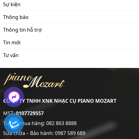
Sự kiện
Thông báo
Thông tin hỗ trợ
Tin mới
Tư vấn
CÔNG TY TNHH XNK NHẠC CỤ PIANO MOZART
MST:
0107729557
Tư vấn mua hàng:
082 863 8888
Sửa chữa – Bảo hành:
0987 589 689