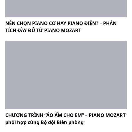
NÊN CHỌN PIANO CƠ HAY PIANO ĐIỆN? – PHÂN
TÍCH ĐẦY ĐỦ TỪ PIANO MOZART
CHƯƠNG TRÌNH “ÁO ẤM CHO EM” – PIANO MOZART
phối hợp cùng Bộ đội Biên phòng