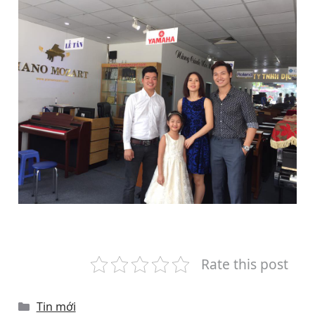
Rate this post
Categories
Tin mới