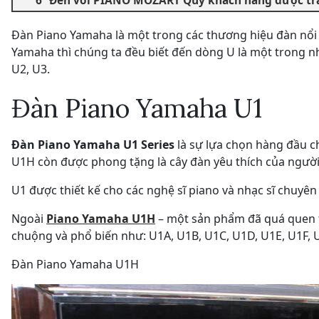
Đến với PIANO MOZART Quý khách hàng được tr
Đàn Piano Yamaha là một trong các thương hiệu đàn nổi t
Yamaha thì chúng ta đều biết đến dòng U là một trong nh
U2, U3.
Đàn Piano Yamaha U1
Đàn Piano Yamaha U1 Series
là sự lựa chọn hàng đầu c
U1H còn được phong tặng là cây đàn yêu thích của người 
U1 được thiết kế cho các nghệ sĩ piano và nhạc sĩ chuyê
Ngoài
Piano Yamaha U1H
– một sản phẩm đã quá quen 
chuộng và phổ biến như: U1A, U1B, U1C, U1D, U1E, U1F,
Đàn Piano Yamaha U1H