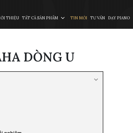
IỚI THIỆU
TẤT CẢ SẢN PHẨM
TIN MỚI
TƯ VẤN
DẠY PIANO
AHA DÒNG U