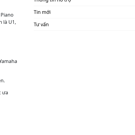
Tin mới
 Piano
 là U1,
Tư vấn
o Yamaha
ền.
c ưa