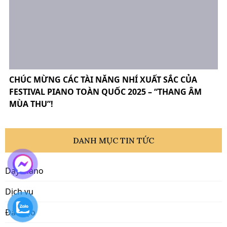
CHÚC MỪNG CÁC TÀI NĂNG NHÍ XUẤT SẮC CỦA
FESTIVAL PIANO TOÀN QUỐC 2025 – “THANG ÂM
MÙA THU”!
DANH MỤC TIN TỨC
Dạy Piano
Dịch vụ
Đào tạo