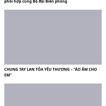
phối hợp cùng Bộ đội Biên phòng
CHUNG TAY LAN TỎA YÊU THƯƠNG – “ÁO ẤM CHO
EM”