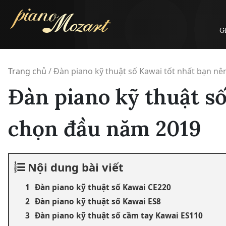
Skip
to
content
G
Trang chủ
/
Đàn piano kỹ thuật số Kawai tốt nhất bạn n
Đàn piano kỹ thuật s
chọn đầu năm 2019
Nội dung bài viết
Đàn piano kỹ thuật số Kawai CE220
Đàn piano kỹ thuật số Kawai ES8
Đàn piano kỹ thuật số cầm tay Kawai ES110