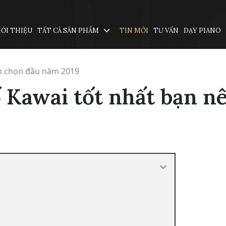
IỚI THIỆU
TẤT CẢ SẢN PHẨM
TIN MỚI
TƯ VẤN
DẠY PIANO
ên chọn đầu năm 2019
ố Kawai tốt nhất bạn n