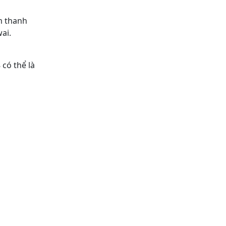
m thanh
ai.
có thể là