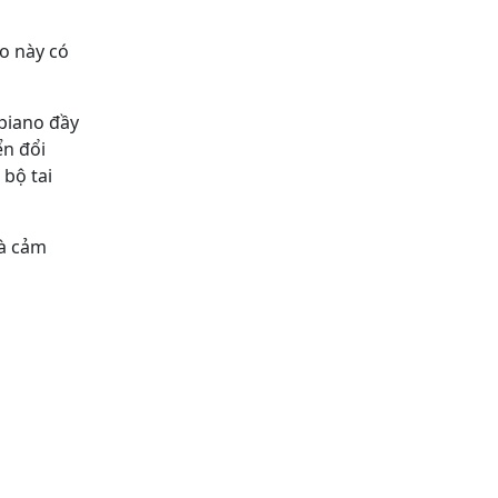
o này có
piano đầy
ển đổi
 bộ tai
và cảm