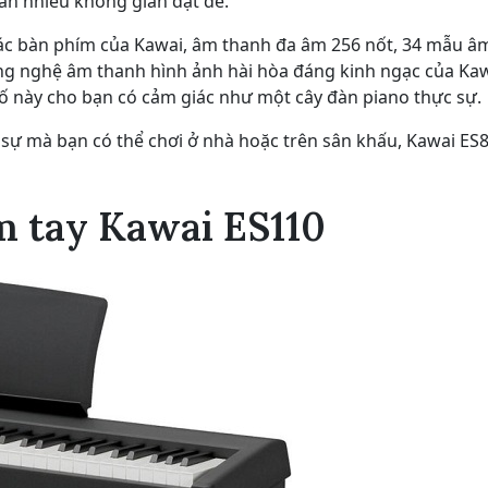
ần nhiều không gian đặt để.
iác bàn phím của Kawai, âm thanh đa âm 256 nốt, 34 mẫu â
g nghệ âm thanh hình ảnh hài hòa đáng kinh ngạc của Kaw
số này cho bạn có cảm giác như một cây đàn piano thực sự.
ự mà bạn có thể chơi ở nhà hoặc trên sân khấu, Kawai ES8 
m tay Kawai ES110