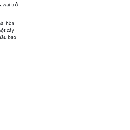
awai trở
hài hòa
ột cây
 hầu bao