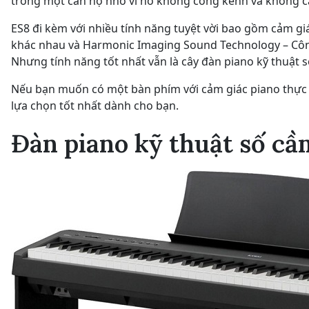
trong một căn hộ nhỏ vì nó không cồng kềnh và không c
ES8 đi kèm với nhiều tính năng tuyệt vời bao gồm cảm g
khác nhau và Harmonic Imaging Sound Technology – Côn
Nhưng tính năng tốt nhất vẫn là cây đàn piano kỹ thuật 
Nếu bạn muốn có một bàn phím với cảm giác piano thực s
lựa chọn tốt nhất dành cho bạn.
Đàn piano kỹ thuật số cầ