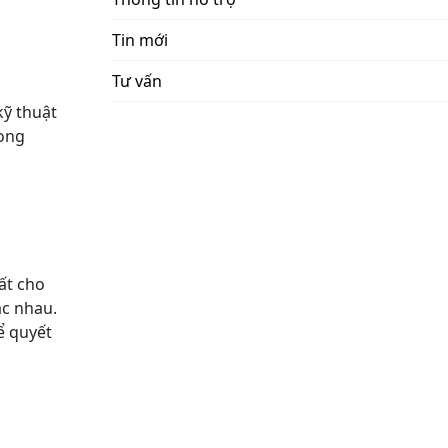
Tin mới
Tư vấn
kỹ thuật
rong
ất cho
ác nhau.
ể quyết