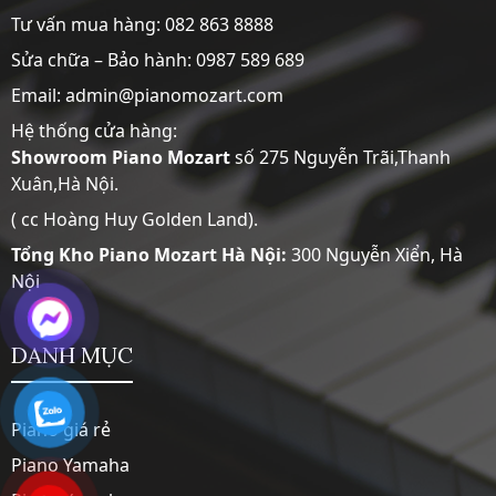
Tư vấn mua hàng:
082 863 8888
Sửa chữa – Bảo hành:
0987 589 689
Email: admin@pianomozart.com
Hệ thống cửa hàng:
Showroom
Piano Mozart
số 275 Nguyễn Trãi,Thanh
Xuân,Hà Nội.
( cc Hoàng Huy Golden Land).
Tổng Kho Piano Mozart Hà Nội:
300 Nguyễn Xiển, Hà
Nội
DANH MỤC
Piano giá rẻ
Piano Yamaha