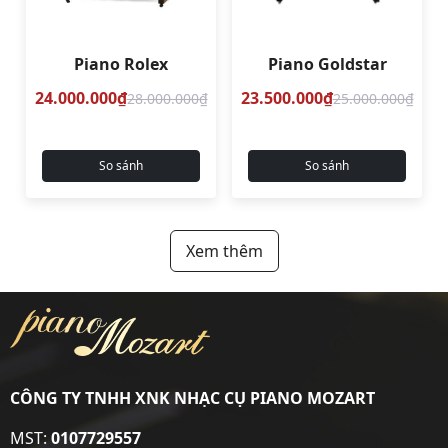
Piano Rolex
Piano Goldstar
24.000.000₫
23.500.000₫
28.000.000₫
25.000.000₫
So sánh
So sánh
Xem thêm
CÔNG TY TNHH XNK NHẠC CỤ PIANO MOZART
MST:
0107729557