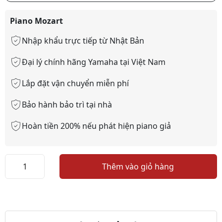
Piano Mozart
Nhập khẩu trực tiếp từ Nhật Bản
Đại lý chính hãng Yamaha tại Việt Nam
Lắp đặt vận chuyển miễn phí
Bảo hành bảo trì tại nhà
Hoàn tiền 200% nếu phát hiện piano giả
Atlas
Thêm vào giỏ hàng
A8
số
lượng