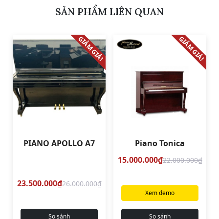
SẢN PHẨM LIÊN QUAN
GIẢM GIÁ!
GIẢM GIÁ!
PIANO APOLLO A7
Piano Tonica
15.000.000₫
22.000.000₫
23.500.000₫
26.000.000₫
Xem demo
So sánh
So sánh