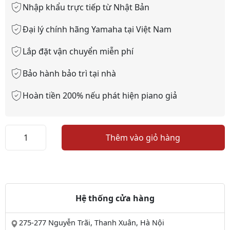
Nhập khẩu trực tiếp từ Nhật Bản
Đại lý chính hãng Yamaha tại Việt Nam
Lắp đặt vận chuyển miễn phí
Bảo hành bảo trì tại nhà
Hoàn tiền 200% nếu phát hiện piano giả
PIANO
Thêm vào giỏ hàng
SAMICK
JM-
600BM
số
lượng
Hệ thống cửa hàng
275-277 Nguyễn Trãi, Thanh Xuân, Hà Nội