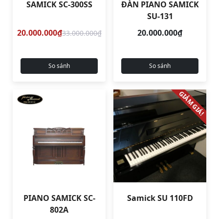
SAMICK SC-300SS
ĐÀN PIANO SAMICK
SU-131
20.000.000₫
20.000.000₫
33.000.000₫
So sánh
So sánh
GIẢM GIÁ!
PIANO SAMICK SC-
Samick SU 110FD
802A