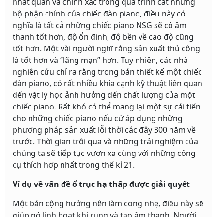
nhất quán và chính xác trong quá trình cắt những
bộ phận chính của chiếc đàn piano, điều này có
nghĩa là tất cả những chiếc piano NSG sẽ có âm
thanh tốt hơn, độ ổn đinh, độ bền về cao độ cũng
tốt hơn. Một vài người nghĩ rằng sản xuất thủ công
là tốt hơn và “lãng mạn” hơn. Tuy nhiên, các nhà
nghiên cứu chỉ ra rằng trong bản thiết kế một chiếc
đàn piano, có rất nhiều khía cạnh kỹ thuật liên quan
đến vật lý học ảnh hưởng đến chất lượng của một
chiếc piano. Rất khó có thể mang lại một sự cải tiến
cho những chiếc piano nếu cứ áp dụng những
phương pháp sản xuất lỗi thời các đây 300 năm về
trước. Thời gian trôi qua và những trải nghiệm của
chúng ta sẽ tiếp tục vươn xa cùng với những công
cụ thích hơp nhất trong thế kỉ 21.
Ví dụ về vấn đề ổ trục hạ thấp được giải quyết
Một bản cộng hưởng nên làm cong nhẹ, điều này sẽ
giúp nó linh hoạt khi rung và tạo âm thanh. Người