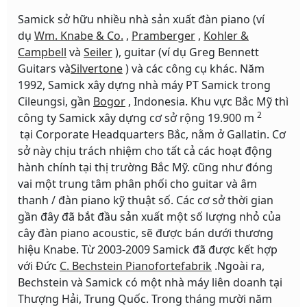
Samick sở hữu nhiều nhà sản xuất đàn piano (ví
dụ
Wm. Knabe & Co.
,
Pramberger
,
Kohler &
Campbell
và
Seiler
), guitar (ví dụ Greg Bennett
Guitars và
Silvertone
) và các công cụ khác. Năm
1992, Samick xây dựng nhà máy PT Samick trong
Cileungsi, gần
Bogor
, Indonesia. Khu vực Bắc Mỹ thì
2
công ty Samick xây dựng cơ sở rộng 19.900 m
tại Corporate Headquarters Bắc, nằm ở Gallatin. Cơ
sở này chịu trách nhiệm cho tất cả các hoạt động
hành chính tại thị trường Bắc Mỹ. cũng như đóng
vai một trung tâm phân phối cho guitar và âm
thanh / đàn piano kỹ thuật số. Các cơ sở thời gian
gần đây đã bắt đầu sản xuất một số lượng nhỏ của
cây đàn piano acoustic, sẽ được bán dưới thương
hiệu Knabe. Từ 2003-2009 Samick đã được kết hợp
với Đức
C. Bechstein Pianofortefabrik
.Ngoài ra,
Bechstein và Samick có một nhà máy liên doanh tại
Thượng Hải, Trung Quốc. Trong tháng mười năm