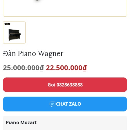
Đàn Piano Wagner
Giá
Giá
25.000.000
₫
22.500.000
₫
gốc
hiện
Gọi 0828638888
là:
tại
25.000.000₫.
là:
CHAT ZALO
22.500.000₫.
Piano Mozart