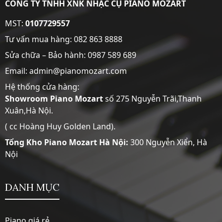
CÔNG TY TNHH XNK NHẠC CỤ PIANO MOZART
MST:
0107729557
Tư vấn mua hàng:
082 863 8888
Sửa chữa – Bảo hành:
0987 589 689
Email: admin@pianomozart.com
Hệ thống cửa hàng:
Showroom
Piano Mozart
số 275 Nguyễn Trãi,Thanh
Xuân,Hà Nội.
( cc Hoàng Huy Golden Land).
Tổng Kho Piano Mozart Hà Nội:
300 Nguyễn Xiển, Hà
Nội
DANH MỤC
Piano giá rẻ