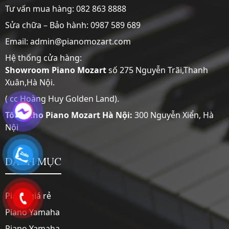
Tư vấn mua hàng:
082 863 8888
Sửa chữa – Bảo hành:
0987 589 689
Email: admin@pianomozart.com
Hệ thống cửa hàng:
Showroom
Piano Mozart
số 275 Nguyễn Trãi,Thanh
Xuân,Hà Nội.
( cc Hoàng Huy Golden Land).
Tổng Kho Piano Mozart Hà Nội:
300 Nguyễn Xiển, Hà
Nội
DANH MỤC
Piano giá rẻ
Piano Yamaha
Piano Yamaha