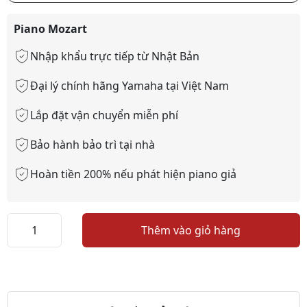
Piano Mozart
Nhập khẩu trực tiếp từ Nhật Bản
Đại lý chính hãng Yamaha tại Việt Nam
Lắp đặt vận chuyển miễn phí
Bảo hành bảo trì tại nhà
Hoàn tiền 200% nếu phát hiện piano giả
Đàn
Thêm vào giỏ hàng
Piano
Yamaha
U1E
số
lượng