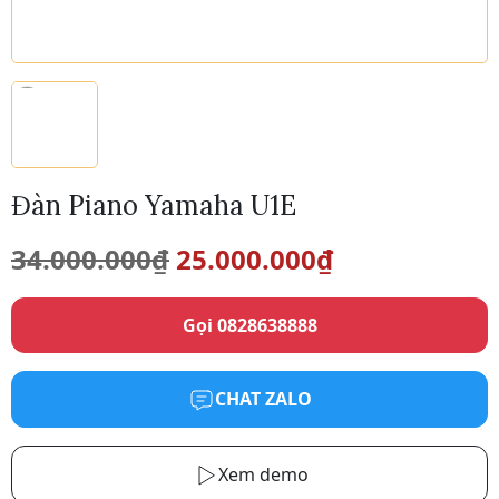
Đàn Piano Yamaha U1E
Giá
Giá
34.000.000
₫
25.000.000
₫
gốc
hiện
Gọi 0828638888
là:
tại
34.000.000₫.
là:
CHAT ZALO
25.000.000₫.
Xem demo