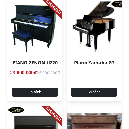
GIẢM GIÁ!
PIANO ZENON UZ20
Piano Yamaha G2
23.000.000₫
26.000.000₫
So sánh
So sánh
GIẢM GIÁ!