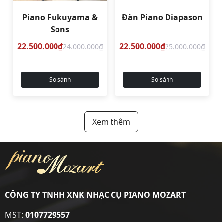
Piano Fukuyama &
Đàn Piano Diapason
Sons
22.500.000₫
22.500.000₫
24.000.000₫
25.000.000₫
So sánh
So sánh
Xem thêm
CÔNG TY TNHH XNK NHẠC CỤ PIANO MOZART
MST:
0107729557