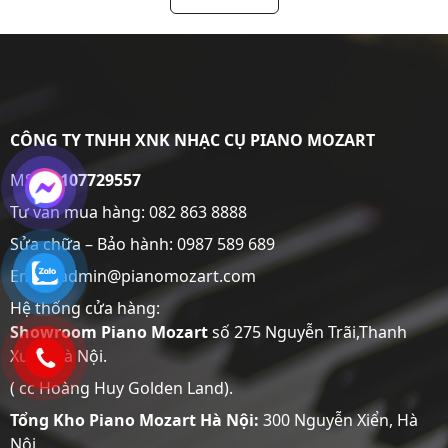
CÔNG TY TNHH XNK NHẠC CỤ PIANO MOZART
MST:
0107729557
Tư vấn mua hàng:
082 863 8888
Sửa chữa – Bảo hành:
0987 589 689
Email: admin@pianomozart.com
Hệ thống cửa hàng:
Showroom
Piano Mozart
số 275 Nguyễn Trãi,Thanh
Xuân,Hà Nội.
( cc Hoàng Huy Golden Land).
Tổng Kho Piano Mozart Hà Nội:
300 Nguyễn Xiển, Hà
Nội