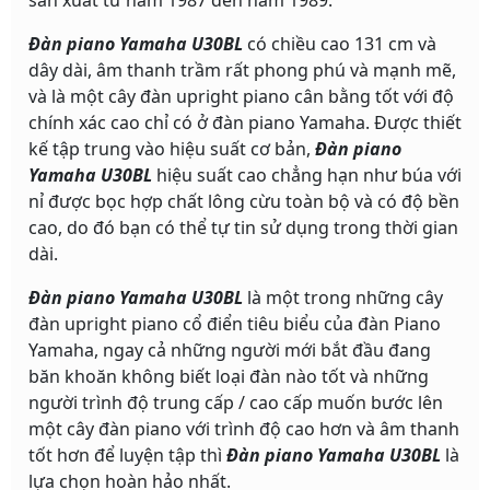
sản xuất từ năm 1987 đến năm 1989.
Đàn piano Yamaha U30BL
có chiều cao 131 cm và
dây dài, âm thanh trầm rất phong phú và mạnh mẽ,
và là một cây đàn upright piano cân bằng tốt với độ
chính xác cao chỉ có ở đàn piano Yamaha. Được thiết
kế tập trung vào hiệu suất cơ bản,
Đàn piano
Yamaha U30BL
hiệu suất cao chẳng hạn như búa với
nỉ được bọc hợp chất lông cừu toàn bộ và có độ bền
cao, do đó bạn có thể tự tin sử dụng trong thời gian
dài.
Đàn piano Yamaha U30BL
là một trong những cây
đàn upright piano cổ điển tiêu biểu của đàn Piano
Yamaha, ngay cả những người mới bắt đầu đang
băn khoăn không biết loại đàn nào tốt và những
người trình độ trung cấp / cao cấp muốn bước lên
một cây đàn piano với trình độ cao hơn và âm thanh
tốt hơn để luyện tập thì
Đàn piano Yamaha U30BL
là
lựa chọn hoàn hảo nhất.