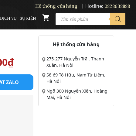
Hotline:
Hệ thống cửa hàng
0828638888
PRODUCTS
DỊCH VỤ
SỰ KIỆN
SEARCH
Hệ thống cửa hàng
Giá
00
₫
275-277 Nguyễn Trãi, Thanh
Xuân, Hà Nội
hiện
Số 69 Tố Hữu, Nam Từ Liêm,
Hà Nội
AT ZALO
tại
Ngõ 300 Nguyễn Xiển, Hoàng
Mai, Hà Nội
00₫.
là:
23.500.000₫.