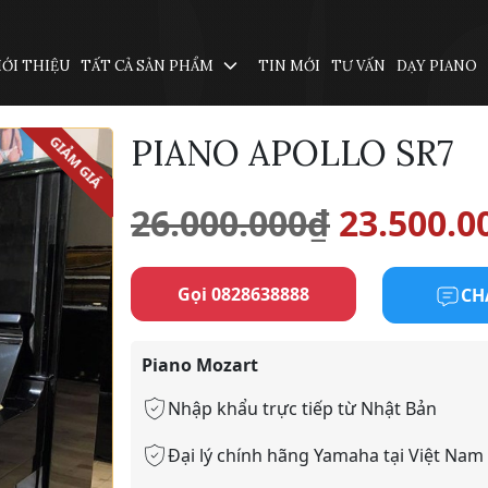
IỚI THIỆU
TẤT CẢ SẢN PHẨM
TIN MỚI
TƯ VẤN
DẠY PIANO
PIANO APOLLO SR7
GIẢM GIÁ
Giá
26.000.000
₫
23.500.0
gốc
Gọi 0828638888
CH
là:
Piano Mozart
26.000.0
Nhập khẩu trực tiếp từ Nhật Bản
Đại lý chính hãng Yamaha tại Việt Nam