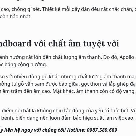
cao, chống gỉ sét. Thiết kế mỗi dây đàn đều rất chắc chắ
hoàn hảo nhất.
dboard với chất âm tuyệt vời
ảnh hưởng rất lớn đến chất lượng âm thanh. Do đó, Apollo 
tác bảng cộng hưởng.
so với nhiều dòng gỗ khác nhưng chất lượng âm thanh mang
ởng từ gỗ vân sam được bào giũa, gọt thon và lắp ghép đạ
 từ âm trầm đến âm cao. Mặt khác, âm thanh còn có độ vang
iểm nổi bật là không chịu tác động của yếu tố thời tiết. Vì
ênh, biến dạng nên luôn đảm bảo hiệu suất làm việc cao, 
y liên hệ ngay với chúng tôi! Hotline: 0987.589.689