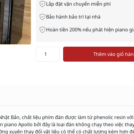
Lắp đặt vận chuyển miễn phí
Bảo hành bảo trì tại nhà
Hoàn tiền 200% nếu phát hiện piano gi
PIANO
Thêm vào giỏ hà
APOLLO
SR7
số
lượng
 Nhật Bản, chất liệu phím đàn được làm từ phenolic resin vớ
n piano Apollo bởi đây là loại đàn không chạy theo việc tha
ường xuyên thay đổi vật liệu có thể có chất lượng kém hơn để