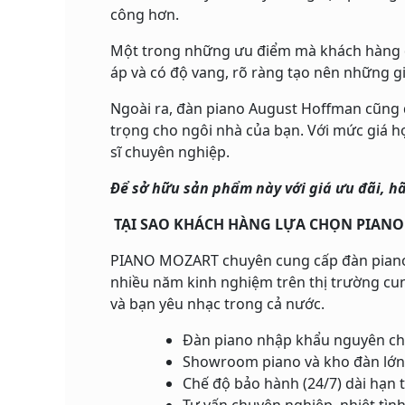
công hơn.
Một trong những ưu điểm mà khách hàng đá
áp và có độ vang, rõ ràng tạo nên những gia
Ngoài ra, đàn piano August Hoffman cũng đư
trọng cho ngôi nhà của bạn. Với mức giá h
sĩ chuyên nghiệp.
Để sở hữu sản phẩm này với giá ưu đãi, hã
TẠI SAO KHÁCH HÀNG LỰA CHỌN PIAN
PIANO MOZART chuyên cung cấp đàn piano điệ
nhiều năm kinh nghiệm trên thị trường cun
và bạn yêu nhạc trong cả nước.
Đàn piano nhập khẩu nguyên ch
Showroom piano và kho đàn lớn
Chế độ bảo hành (24/7) dài hạn 
Tư vấn chuyên nghiệp, nhiệt tìn