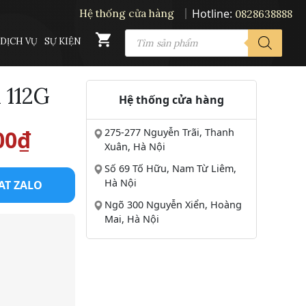
Hotline:
Hệ thống cửa hàng
0828638888
PRODUCTS
DỊCH VỤ
SỰ KIỆN
SEARCH
 112G
Hệ thống cửa hàng
Giá
00
₫
275-277 Nguyễn Trãi, Thanh
Xuân, Hà Nội
hiện
Số 69 Tố Hữu, Nam Từ Liêm,
Hà Nội
AT ZALO
tại
Ngõ 300 Nguyễn Xiển, Hoàng
Mai, Hà Nội
00₫.
là:
21.500.000₫.