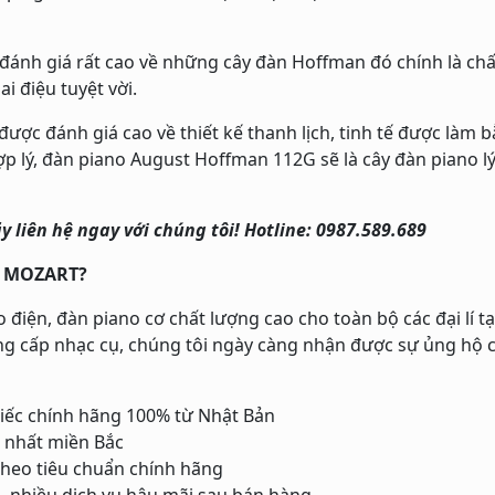
nh giá rất cao về những cây đàn Hoffman đó chính là chất 
i điệu tuyệt vời.
ợc đánh giá cao về thiết kế thanh lịch, tinh tế được làm 
ợp lý, đàn piano August Hoffman 112G sẽ là cây đàn piano 
y liên hệ ngay với chúng tôi! Hotline: 0987.589.689
O MOZART?
n, đàn piano cơ chất lượng cao cho toàn bộ các đại lí tại
g cấp nhạc cụ, chúng tôi ngày càng nhận được sự ủng hộ củ
iếc chính hãng 100% từ Nhật Bản
 nhất miền Bắc
theo tiêu chuẩn chính hãng
h, nhiều dịch vụ hậu mãi sau bán hàng