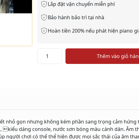
Lắp đặt vận chuyển miễn phí
Bảo hành bảo trì tại nhà
Hoàn tiền 200% nếu phát hiện piano gi
Piano
Thêm vào giỏ hà
August
Hoffman
112G
số
lượng
iết nhỏ gọn nhưng không kém phần sang trọng cảm hứng t
, kiểu dáng console, nước sơn bóng màu cánh dán. Âm t
giúp người chơi có thể thể hiện được mọi sắc thái của âm th