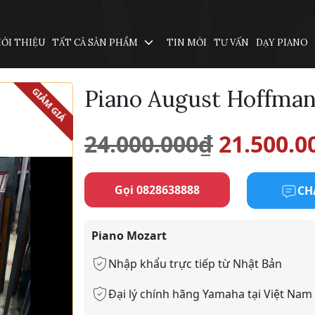
IỚI THIỆU
TẤT CẢ SẢN PHẨM
TIN MỚI
TƯ VẤN
DẠY PIANO
Piano August Hoffman
GIẢM GIÁ
Giá
24.000.000
₫
21.500.0
gốc
Gọi 0828638888
CH
là:
Piano Mozart
24.000.0
Nhập khẩu trực tiếp từ Nhật Bản
Đại lý chính hãng Yamaha tại Việt Nam