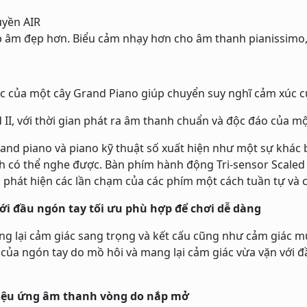
uyền AIR
 âm đẹp hơn. Biểu cảm nhạy hơn cho âm thanh pianissimo, đ
iác của một cây Grand Piano giúp chuyển suy nghĩ cảm xúc 
II, với thời gian phát ra âm thanh chuẩn và độc đáo của m
and piano và piano kỹ thuật số xuất hiện như một sự khác b
nh có thể nghe được. Bàn phím hành động Tri-sensor Scale
 phát hiện các lần chạm của các phím một cách tuần tự và 
i đầu ngón tay tối ưu phù hợp để chơi dễ dàng
 lại cảm giác sang trọng và kết cấu cũng như cảm giác 
t của ngón tay do mồ hôi và mang lại cảm giác vừa vặn với đ
hiệu ứng âm thanh vòng do nắp mở