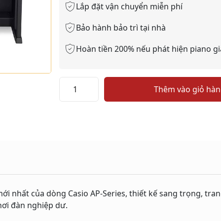
Lắp đặt vận chuyển miễn phí
Bảo hành bảo trì tại nhà
Hoàn tiền 200% nếu phát hiện piano gi
Piano
Thêm vào giỏ hà
Casio
AP710
New
số
lượng
i nhất của dòng Casio AP-Series, thiết kế sang trọng, tran
hơi đàn nghiệp dư.