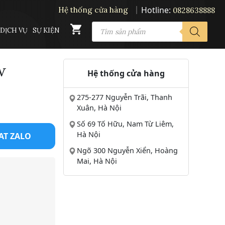
Hotline:
Hệ thống cửa hàng
0828638888
PRODUCTS
DỊCH VỤ
SỰ KIỆN
SEARCH
w
Hệ thống cửa hàng
275-277 Nguyễn Trãi, Thanh
Xuân, Hà Nội
Số 69 Tố Hữu, Nam Từ Liêm,
Hà Nội
AT ZALO
Ngõ 300 Nguyễn Xiển, Hoàng
Mai, Hà Nội