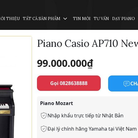
IỚI THIỆU
TẤT CẢ SẢN PHẨM
TIN MỚI
TƯ VẤN
DẠY PIANO
Piano Casio AP710 Ne
99.000.000
₫
Gọi 0828638888
CH
Piano Mozart
Nhập khẩu trực tiếp từ Nhật Bản
Đại lý chính hãng Yamaha tại Việt Nam