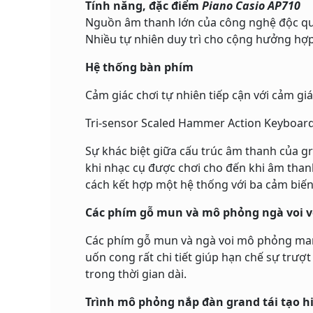
Tính năng, đặc điểm
Piano Casio AP710
Nguồn âm thanh lớn của công nghệ độc q
Nhiều tự nhiên duy trì cho cộng hưởng hợp
Hệ thống bàn phím
Cảm giác chơi tự nhiên tiếp cận với cảm g
Tri-sensor Scaled Hammer Action Keyboard 
Sự khác biệt giữa cấu trúc âm thanh của gr
khi nhạc cụ được chơi cho đến khi âm tha
cách kết hợp một hệ thống với ba cảm biến
Các phím gỗ mun và mô phỏng ngà voi vớ
Các phím gỗ mun và ngà voi mô phỏng mang
uốn cong rất chi tiết giúp hạn chế sự trượ
trong thời gian dài.
Trình mô phỏng nắp đàn grand tái tạo 