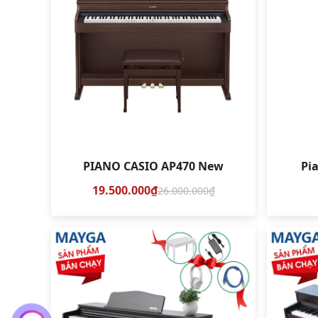
PIANO CASIO AP470 New
Pi
19.500.000₫
26.000.000₫
So sánh