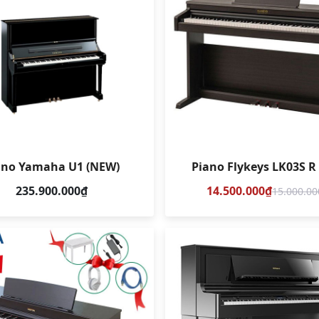
ano Yamaha U1 (NEW)
Piano Flykeys LK03S 
235.900.000₫
14.500.000₫
15.000.00
So sánh
So sánh