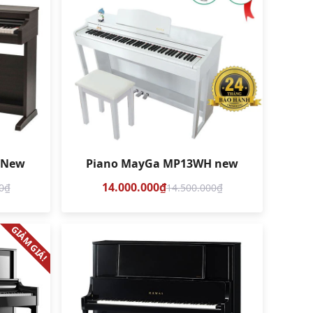
R New
Piano MayGa MP13WH new
14.000.000₫
0₫
14.500.000₫
So sánh
GIẢM GIÁ!