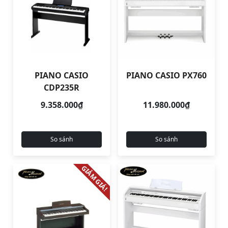
PIANO CASIO
PIANO CASIO PX760
CDP235R
9.358.000₫
11.980.000₫
So sánh
So sánh
GIẢM GIÁ!