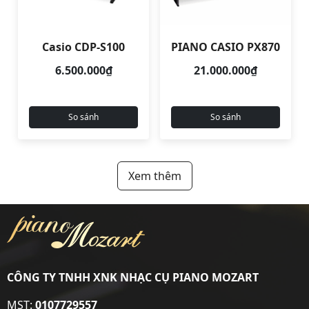
Casio CDP-S100
PIANO CASIO PX870
6.500.000₫
21.000.000₫
So sánh
So sánh
Xem thêm
CÔNG TY TNHH XNK NHẠC CỤ PIANO MOZART
MST:
0107729557