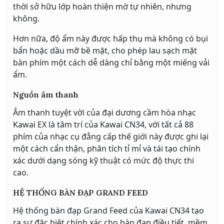
thời sở hữu lớp hoàn thiện mờ tự nhiên, nhưng
không.
Hơn nữa, độ ẩm này được hấp thụ mà không có bụi
bẩn hoặc dầu mỡ bề mặt, cho phép lau sạch mặt
bàn phím một cách dễ dàng chỉ bằng một miếng vải
ẩm.
Nguồn âm thanh
Âm thanh tuyệt vời của đại dương cầm hòa nhạc
Kawai EX là tâm trí của Kawai CN34, với tất cả 88
phím của nhạc cụ đẳng cấp thế giới này được ghi lại
một cách cẩn thận, phân tích tỉ mỉ và tái tạo chính
xác dưới dạng sóng kỹ thuật có mức độ thực thi
cao.
HỆ THỐNG BÀN ĐẠP GRAND FEED
Hệ thống bàn đạp Grand Feed của Kawai CN34 tạo
ra sự đặc biệt chính xác cho bàn đạp điều tiết, mềm