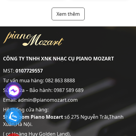
Xem thêm
CÔNG TY TNHH XNK NHẠC CỤ PIANO MOZART
MST:
0107729557
Tư vấn mua hàng:
082 863 8888
Sửa chữa – Bảo hành:
0987 589 689
Email: admin@pianomozart.com
Hệ thống cửa hàng:
Showroom
Piano Mozart
số 275 Nguyễn Trãi,Thanh
Xuân,Hà Nội.
( cc Hoàng Huy Golden Land).