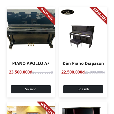
GIẢM GIÁ!
GIẢM GIÁ!
PIANO APOLLO A7
Đàn Piano Diapason
23.500.000₫
22.500.000₫
26.000.000₫
25.000.000₫
So sánh
So sánh
GIẢM GIÁ!