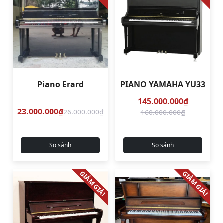
Piano Erard
PIANO YAMAHA YU33
145.000.000₫
23.000.000₫
26.000.000₫
160.000.000₫
So sánh
So sánh
GIẢM GIÁ!
GIẢM GIÁ!