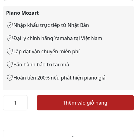
Piano Mozart
Nhập khẩu trực tiếp từ Nhật Bản
Đại lý chính hãng Yamaha tại Việt Nam
Lắp đặt vận chuyển miễn phí
Bảo hành bảo trì tại nhà
Hoàn tiền 200% nếu phát hiện piano giả
Piano
Thêm vào giỏ hàng
Kawai
FA25S
số
lượng