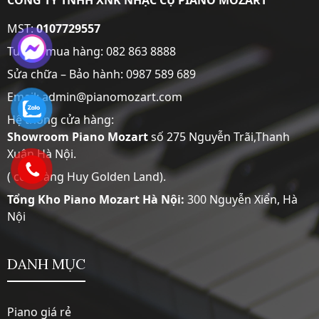
CÔNG TY TNHH XNK NHẠC CỤ PIANO MOZART
MST:
0107729557
Tư vấn mua hàng:
082 863 8888
Sửa chữa – Bảo hành:
0987 589 689
Email: admin@pianomozart.com
Hệ thống cửa hàng:
Showroom
Piano Mozart
số 275 Nguyễn Trãi,Thanh
Xuân,Hà Nội.
( cc Hoàng Huy Golden Land).
Tổng Kho Piano Mozart Hà Nội:
300 Nguyễn Xiển, Hà
Nội
DANH MỤC
Piano giá rẻ