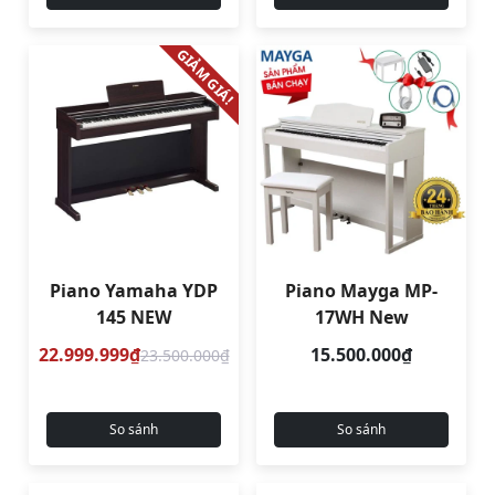
GIẢM GIÁ!
Piano Yamaha YDP
Piano Mayga MP-
145 NEW
17WH New
22.999.999₫
15.500.000₫
23.500.000₫
So sánh
So sánh