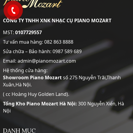
CÔNG TY TNHH XNK NHẠC CỤ PIANO MOZART
MST:
0107729557
Tư vấn mua hàng:
082 863 8888
Sửa chữa – Bảo hành:
0987 589 689
Email: admin@pianomozart.com
Hệ thống cửa hàng:
Showroom
Piano Mozart
số 275 Nguyễn Trãi,Thanh
Xuân,Hà Nội.
( cc Hoàng Huy Golden Land).
Tổng Kho Piano Mozart Hà Nội:
300 Nguyễn Xiển, Hà
Nội
DANH MỤC