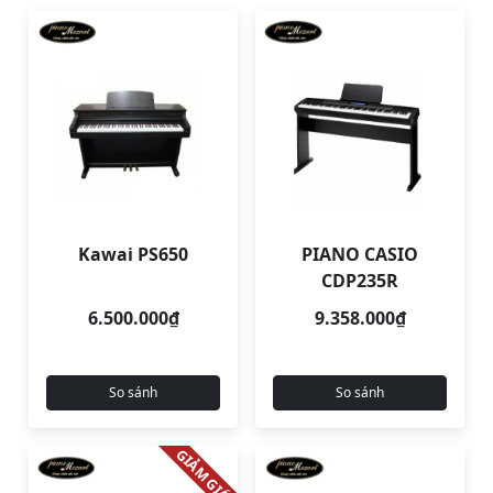
Kawai PS650
PIANO CASIO
CDP235R
6.500.000₫
9.358.000₫
So sánh
So sánh
GIẢM GIÁ!