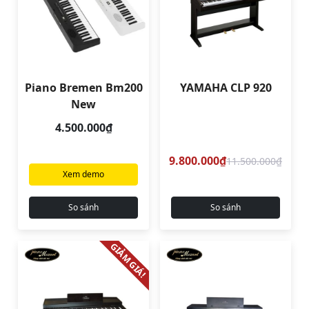
Piano Bremen Bm200
YAMAHA CLP 920
New
4.500.000₫
9.800.000₫
11.500.000₫
Xem demo
So sánh
So sánh
GIẢM GIÁ!