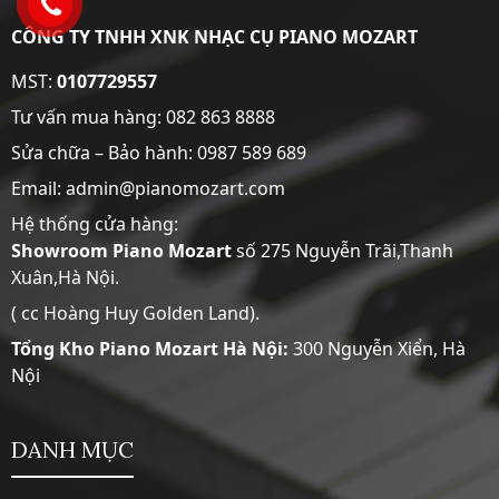
CÔNG TY TNHH XNK NHẠC CỤ PIANO MOZART
MST:
0107729557
Tư vấn mua hàng:
082 863 8888
Sửa chữa – Bảo hành:
0987 589 689
Email: admin@pianomozart.com
Hệ thống cửa hàng:
Showroom
Piano Mozart
số 275 Nguyễn Trãi,Thanh
Xuân,Hà Nội.
( cc Hoàng Huy Golden Land).
Tổng Kho Piano Mozart Hà Nội:
300 Nguyễn Xiển, Hà
Nội
DANH MỤC