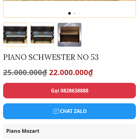
PIANO SCHWESTER NO 53
Giá
Giá
25.000.000
₫
22.000.000
₫
gốc
hiện
Gọi 0828638888
là:
tại
25.000.000₫.
là:
CHAT ZALO
22.000.000₫.
Piano Mozart