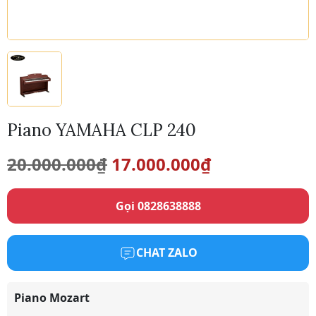
Piano YAMAHA CLP 240
Giá
Giá
20.000.000
₫
17.000.000
₫
gốc
hiện
Gọi 0828638888
là:
tại
20.000.000₫.
là:
CHAT ZALO
17.000.000₫.
Piano Mozart