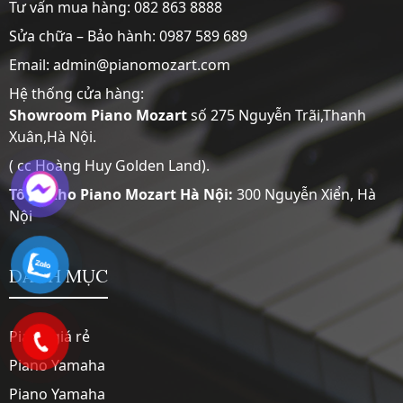
Tư vấn mua hàng:
082 863 8888
Sửa chữa – Bảo hành:
0987 589 689
Email: admin@pianomozart.com
Hệ thống cửa hàng:
Showroom
Piano Mozart
số 275 Nguyễn Trãi,Thanh
Xuân,Hà Nội.
( cc Hoàng Huy Golden Land).
Tổng Kho Piano Mozart Hà Nội:
300 Nguyễn Xiển, Hà
Nội
DANH MỤC
Piano giá rẻ
Piano Yamaha
Piano Yamaha