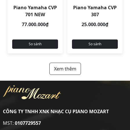
Piano Yamaha CVP
Piano Yamaha CVP
701 NEW
307
77.000.000₫
25.000.000₫
So sánh
So sánh
Xem thêm
CÔNG TY TNHH XNK NHẠC CỤ PIANO MOZART
MST:
0107729557