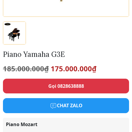
Piano Yamaha G3E
Giá
Giá
185.000.000
₫
175.000.000
₫
gốc
hiện
Gọi 0828638888
là:
tại
185.000.000₫.
là:
CHAT ZALO
175.000.0
Piano Mozart