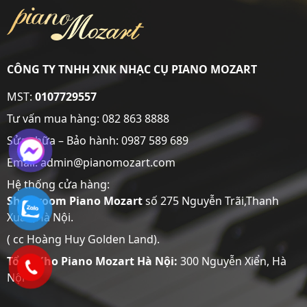
CÔNG TY TNHH XNK NHẠC CỤ PIANO MOZART
MST:
0107729557
Tư vấn mua hàng:
082 863 8888
Sửa chữa – Bảo hành:
0987 589 689
Email: admin@pianomozart.com
Hệ thống cửa hàng:
Showroom
Piano Mozart
số 275 Nguyễn Trãi,Thanh
Xuân,Hà Nội.
( cc Hoàng Huy Golden Land).
Tổng Kho Piano Mozart Hà Nội:
300 Nguyễn Xiển, Hà
Nội