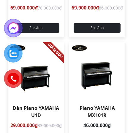
69.000.000₫
69.900.000₫
78.000.000₫
86.000.000₫
So sánh
So sánh
GIẢM GIÁ!
Đàn Piano YAMAHA
Piano YAMAHA
U1D
MX101R
29.000.000₫
46.000.000₫
33.000.000₫