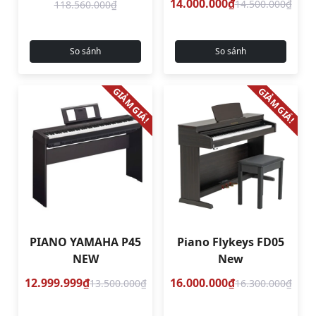
14.000.000₫
14.500.000₫
118.560.000₫
So sánh
So sánh
GIẢM GIÁ!
GIẢM GIÁ!
PIANO YAMAHA P45
Piano Flykeys FD05
NEW
New
12.999.999₫
16.000.000₫
13.500.000₫
16.300.000₫