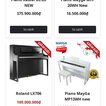
NEW
20WH New
375.900.000₫
16.500.000₫
So sánh
So sánh
GIẢM GIÁ!
GIẢM GIÁ!
Roland LX706
Piano MayGa
MP13WH new
109.000.000₫