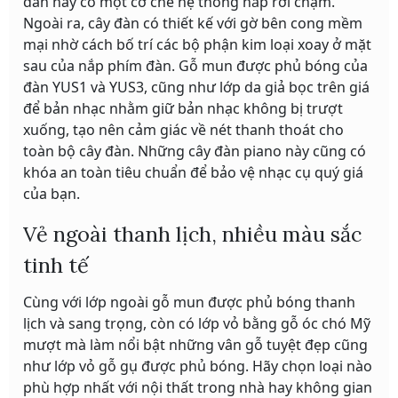
đàn này có một cơ chế hệ thống nắp rơi chậm.
Ngoài ra, cây đàn có thiết kế với gờ bên cong mềm
mại nhờ cách bố trí các bộ phận kim loại xoay ở mặt
sau của nắp phím đàn. Gỗ mun được phủ bóng của
đàn YUS1 và YUS3, cũng như lớp da giả bọc trên giá
để bản nhạc nhằm giữ bản nhạc không bị trượt
xuống, tạo nên cảm giác về nét thanh thoát cho
toàn bộ cây đàn. Những cây đàn piano này cũng có
khóa an toàn tiêu chuẩn để bảo vệ nhạc cụ quý giá
của bạn.
Vẻ ngoài thanh lịch, nhiều màu sắc
tinh tế
Cùng với lớp ngoài gỗ mun được phủ bóng thanh
lịch và sang trọng, còn có lớp vỏ bằng gỗ óc chó Mỹ
mượt mà làm nổi bật những vân gỗ tuyệt đẹp cũng
như lớp vỏ gỗ gụ được phủ bóng. Hãy chọn loại nào
phù hợp nhất với nội thất trong nhà hay không gian