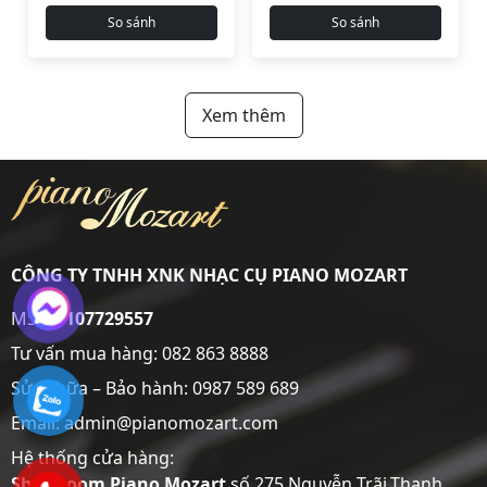
So sánh
So sánh
Xem thêm
CÔNG TY TNHH XNK NHẠC CỤ PIANO MOZART
MST:
0107729557
Tư vấn mua hàng:
082 863 8888
Sửa chữa – Bảo hành:
0987 589 689
Email: admin@pianomozart.com
Hệ thống cửa hàng:
Showroom
Piano Mozart
số 275 Nguyễn Trãi,Thanh