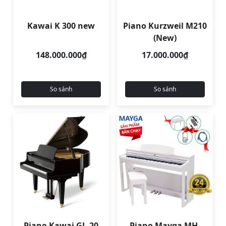
Kawai K 300 new
Piano Kurzweil M210
(New)
148.000.000₫
17.000.000₫
So sánh
So sánh
Piano Kawai GL-20
Piano Mayga MH-