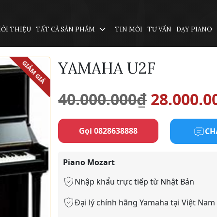
IỚI THIỆU
TẤT CẢ SẢN PHẨM
TIN MỚI
TƯ VẤN
DẠY PIANO
YAMAHA U2F
GIẢM GIÁ
Giá
40.000.000
₫
28.000.0
gốc
Gọi 0828638888
CH
là:
Piano Mozart
40.000.0
Nhập khẩu trực tiếp từ Nhật Bản
Đại lý chính hãng Yamaha tại Việt Nam