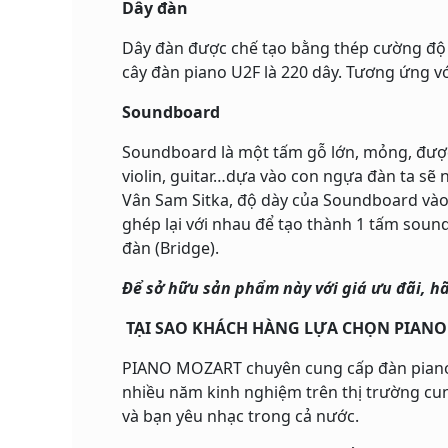
Dây đàn
Dây đàn được chế tạo bằng thép cường độ c
cây đàn piano U2F là 220 dây. Tương ứng v
Soundboard
Soundboard là một tấm gỗ lớn, mỏng, được
violin, guitar…dựa vào con ngựa đàn ta s
Vân Sam Sitka, độ dày của Soundboard vào
ghép lại với nhau để tạo thành 1 tấm sou
đàn (Bridge).
Để sở hữu sản phẩm này với giá ưu đãi, hã
TẠI SAO KHÁCH HÀNG LỰA CHỌN PIAN
PIANO MOZART chuyên cung cấp đàn piano điệ
nhiều năm kinh nghiệm trên thị trường cun
và bạn yêu nhạc trong cả nước.