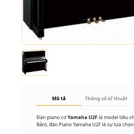
Mô tả
Thông số kĩ thuật
Đàn piano
cơ
Yamaha U2F
là model tiêu c
Bản), đàn Piano Yamaha U2F là sự lựa chọn