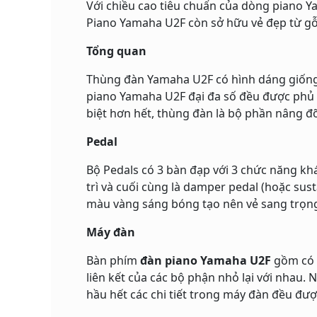
Với chiều cao tiêu chuẩn của dòng piano Y
Piano Yamaha U2F còn sở hữu vẻ đẹp từ gỗ
Tổng quan
Thùng đàn Yamaha U2F có hình dáng giống 
piano Yamaha U2F đại đa số đều được phủ 
biệt hơn hết, thùng đàn là bộ phần nâng 
Pedal
Bộ Pedals có 3 bàn đạp với 3 chức năng khá
trì và cuối cùng là damper pedal (hoặc sus
màu vàng sáng bóng tạo nên vẻ sang trọng
Máy đàn
Bàn phím
đàn piano Yamaha U2F
gồm có t
liên kết của các bộ phận nhỏ lại với nhau.
hầu hết các chi tiết trong máy đàn đều đượ