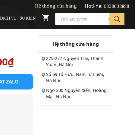
Hotline:
Hệ thống cửa hàng
0828638888
PRODUCTS
DỊCH VỤ
SỰ KIỆN
SEARCH
Hệ thống cửa hàng
Giá
00
₫
275-277 Nguyễn Trãi, Thanh
Xuân, Hà Nội
hiện
Số 69 Tố Hữu, Nam Từ Liêm,
Hà Nội
AT ZALO
tại
Ngõ 300 Nguyễn Xiển, Hoàng
Mai, Hà Nội
00₫.
là:
28.000.000₫.