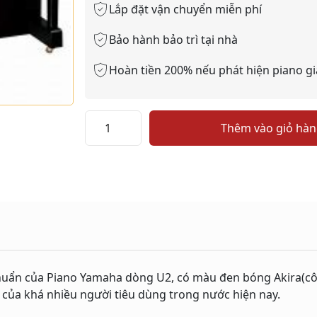
Lắp đặt vận chuyển miễn phí
Bảo hành bảo trì tại nhà
Hoàn tiền 200% nếu phát hiện piano gi
YAMAHA
Thêm vào giỏ hà
U2F
số
lượng
huẩn của Piano Yamaha dòng U2, có màu đen bóng Akira(cô
 của khá nhiều người tiêu dùng trong nước hiện nay.