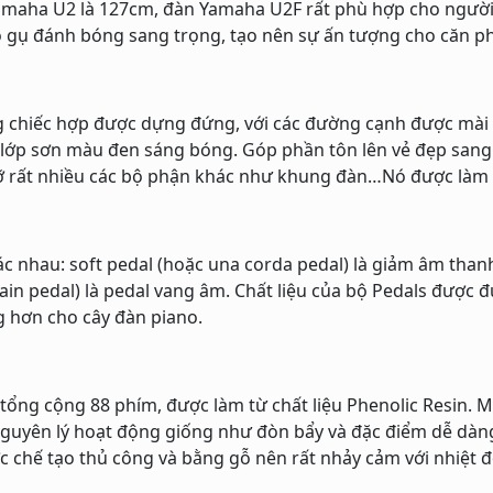
amaha U2 là 127cm, đàn Yamaha U2F rất phù hợp cho người 
 gụ đánh bóng sang trọng, tạo nên sự ấn tượng cho căn p
chiếc hợp được dựng đứng, với các đường cạnh được mài dũ
lớp sơn màu đen sáng bóng. Góp phần tôn lên vẻ đẹp sang
đỡ rất nhiều các bộ phận khác như khung đàn…Nó được làm t
c nhau: soft pedal (hoặc una corda pedal) là giảm âm thanh,
tain pedal) là pedal vang âm. Chất liệu của bộ Pedals được 
 hơn cho cây đàn piano.
ổng cộng 88 phím, được làm từ chất liệu Phenolic Resin. M
 Nguyên lý hoạt động giống như đòn bẩy và đặc điểm dễ dàng 
c chế tạo thủ công và bằng gỗ nên rất nhảy cảm với nhiệt 