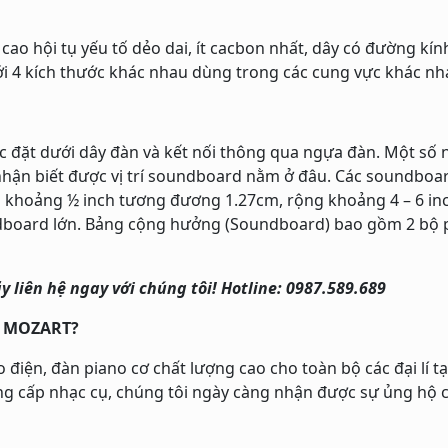
ao hội tụ yếu tố dẻo dai, ít cacbon nhất, dây có đường kí
ới 4 kích thước khác nhau dùng trong các cung vực khác nh
 đặt dưới dây đàn và kết nối thông qua ngựa đàn. Một số
ẽ nhận biết được vị trí soundboard nằm ở đâu. Các soundbo
 khoảng ½ inch tương đương 1.27cm, rộng khoảng 4 – 6 in
ndboard lớn. Bảng cộng hưởng (Soundboard) bao gồm 2 bộ p
y liên hệ ngay với chúng tôi! Hotline: 0987.589.689
O MOZART?
n, đàn piano cơ chất lượng cao cho toàn bộ các đại lí tại
g cấp nhạc cụ, chúng tôi ngày càng nhận được sự ủng hộ củ