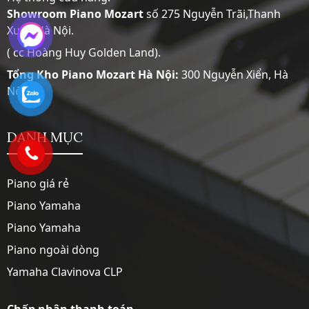
Showroom
Piano Mozart
số 275 Nguyễn Trãi,Thanh
Xuân,Hà Nội.
( cc Hoàng Huy Golden Land).
Tổng Kho Piano Mozart Hà Nội:
300 Nguyễn Xiển, Hà
Nội
DANH MỤC
Piano giá rẻ
Piano Yamaha
Piano Yamaha
Piano ngoài dòng
Yamaha Clavinova CLP