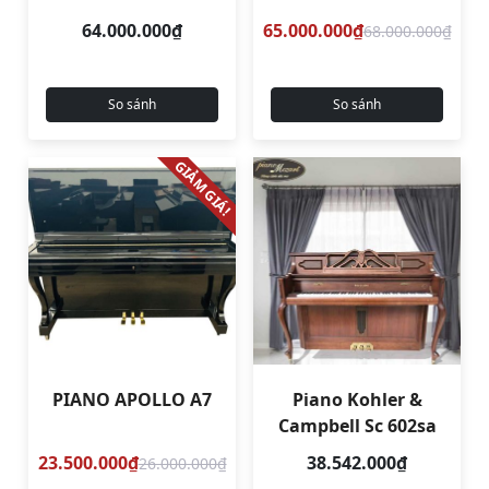
64.000.000₫
65.000.000₫
68.000.000₫
So sánh
So sánh
GIẢM GIÁ!
PIANO APOLLO A7
Piano Kohler &
Campbell Sc 602sa
23.500.000₫
38.542.000₫
26.000.000₫