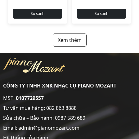
So sánh
So sánh
Xem thêm
CÔNG TY TNHH XNK NHẠC CỤ PIANO MOZART
MST:
0107729557
Tư vấn mua hàng:
082 863 8888
Sửa chữa – Bảo hành:
0987 589 689
Email: admin@pianomozart.com
Hệ thống cửa hàng: