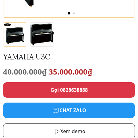
YAMAHA U3C
Giá
Giá
40.000.000
₫
35.000.000
₫
gốc
hiện
Gọi 0828638888
là:
tại
40.000.000₫.
là:
CHAT ZALO
35.000.000₫.
Xem demo