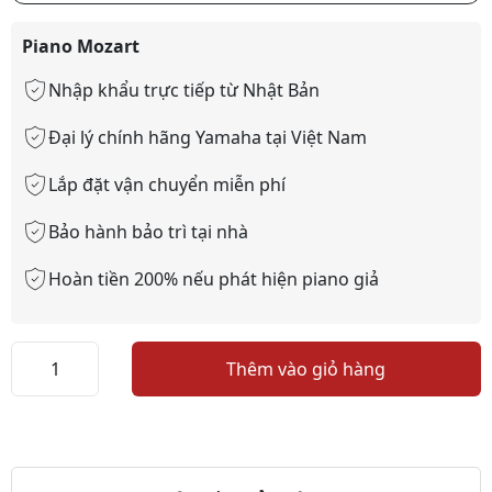
Piano Mozart
Nhập khẩu trực tiếp từ Nhật Bản
Đại lý chính hãng Yamaha tại Việt Nam
Lắp đặt vận chuyển miễn phí
Bảo hành bảo trì tại nhà
Hoàn tiền 200% nếu phát hiện piano giả
YAMAHA
Thêm vào giỏ hàng
U3C
số
lượng