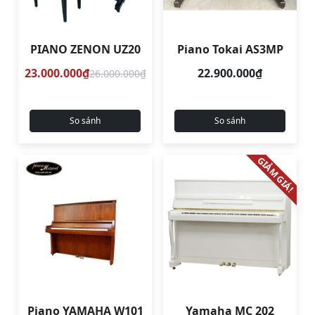
PIANO ZENON UZ20
Piano Tokai AS3MP
23.000.000₫
22.900.000₫
26.000.000₫
So sánh
So sánh
GIẢM GIÁ!
Piano YAMAHA W101
Yamaha MC 202