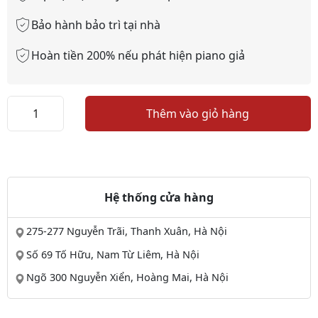
Bảo hành bảo trì tại nhà
Hoàn tiền 200% nếu phát hiện piano giả
Yamaha
Thêm vào giỏ hàng
W101
số
lượng
Hệ thống cửa hàng
275-277 Nguyễn Trãi, Thanh Xuân, Hà Nội
Số 69 Tố Hữu, Nam Từ Liêm, Hà Nội
Ngõ 300 Nguyễn Xiển, Hoàng Mai, Hà Nội