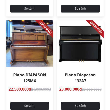
So sánh
So sánh
GIẢM GIÁ!
GIẢM GIÁ!
Piano DIAPASON
Piano Diapason
125MX
132A7
22.500.000₫
23.000.000₫
26.000.000₫
25.000.000₫
So sánh
So sánh