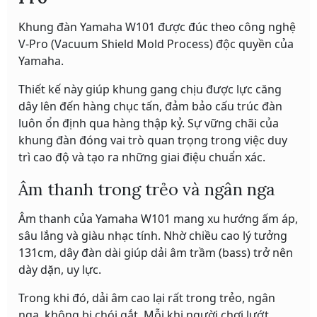
Khung đàn Yamaha W101 được đúc theo công nghệ
V-Pro (Vacuum Shield Mold Process) độc quyền của
Yamaha.
Thiết kế này giúp khung gang chịu được lực căng
dây lên đến hàng chục tấn, đảm bảo cấu trúc đàn
luôn ổn định qua hàng thập kỷ. Sự vững chãi của
khung đàn đóng vai trò quan trọng trong việc duy
trì cao độ và tạo ra những giai điệu chuẩn xác.
Âm thanh trong trẻo và ngân nga
Âm thanh của Yamaha W101 mang xu hướng ấm áp,
sâu lắng và giàu nhạc tính. Nhờ chiều cao lý tưởng
131cm, dây đàn dài giúp dải âm trầm (bass) trở nên
dày dặn, uy lực.
Trong khi đó, dải âm cao lại rất trong trẻo, ngân
nga, không bị chói gắt. Mỗi khi người chơi lướt