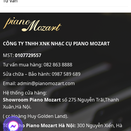
Tư vấn
CÔNG TY TNHH XNK NHẠC CỤ PIANO MOZART
MST:
0107729557
Tư vấn mua hàng:
082 863 8888
Sửa chữa – Bảo hành:
0987 589 689
Email: admin@pianomozart.com
Hệ thống cửa hàng:
Showroom
Piano Mozart
số 275 Nguyễn Trãi,Thanh
Xuân,Hà Nội.
( cc Hoàng Huy Golden Land).
Tổng Kho Piano Mozart Hà Nội:
300 Nguyễn Xiển, Hà