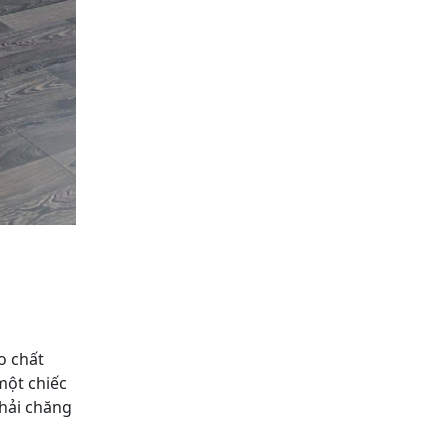
o chất
một chiếc
phải chăng