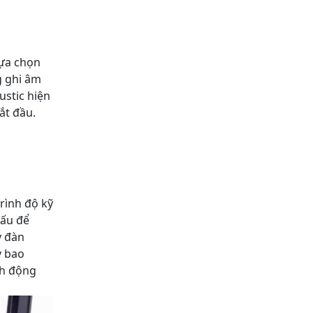
Lựa chọn
g ghi âm
ustic hiện
ắt đầu.
rình độ kỹ
hấu để
y đàn
y bao
nh động