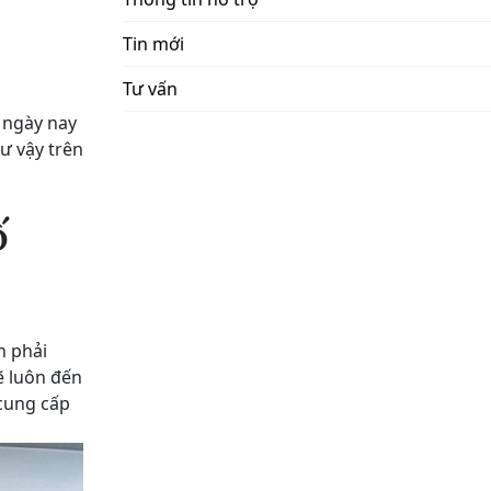
Tin mới
Tư vấn
i ngày nay
ư vậy trên
ố
n phải
ẽ luôn đến
 cung cấp