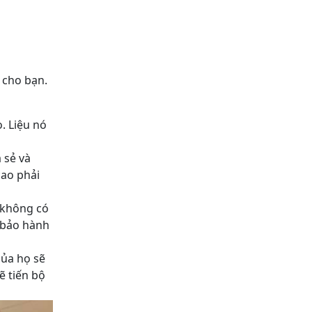
 cho bạn.
. Liệu nó
 sẻ và
cao phải
ẽ không có
n bảo hành
của họ sẽ
ẽ tiến bộ