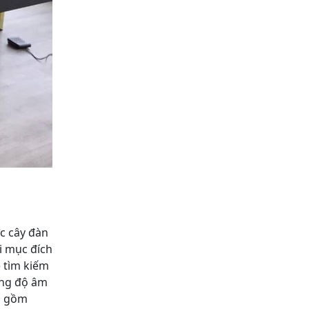
c cây đàn
i mục đích
 tìm kiếm
ờng độ âm
ao gồm