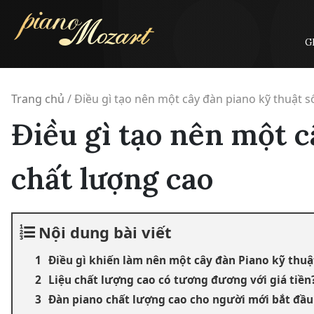
Skip
to
content
G
Trang chủ
/
Điều gì tạo nên một cây đàn piano kỹ thuật s
Điều gì tạo nên một c
chất lượng cao
Nội dung bài viết
Điều gì khiến làm nên một cây đàn Piano kỹ thuậ
Liệu chất lượng cao có tương đương với giá tiền
Đàn piano chất lượng cao cho người mới bắt đầu