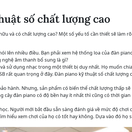
huật số chất lượng cao
ữu và có chất lượng cao? Một số yếu tố cần thiết sẽ làm rõ
ói lên nhiều điều. Bạn phải xem hệ thống loa của đàn piano
g nghệ âm thanh bổ sung là gì?
và sử dụng nhạc trong một thiết bị duy nhất. Họ muốn chia
USB rất quan trọng ở đây. Đàn piano kỹ thuật số chất lượng 
hạn bảo hành. Nhưng, sản phẩm có biến thể chất lượng thấp s
g cây đàn piano có độ bền hay ít nhất thì cũng có thời gia
 học. Người mới bắt đầu sẵn sàng đánh giá về mức độ chơi 
tìm hiểu xem chơi của họ có tốt hay không. Dựa vào đó họ s