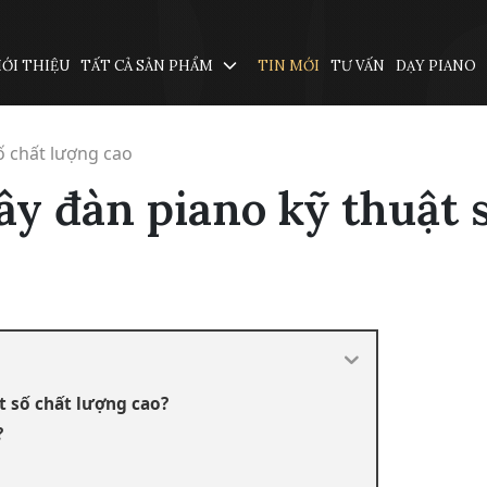
IỚI THIỆU
TẤT CẢ SẢN PHẨM
TIN MỚI
TƯ VẤN
DẠY PIANO
ố chất lượng cao
ây đàn piano kỹ thuật 
t số chất lượng cao?
?