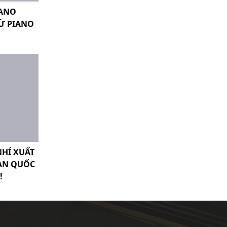
IANO
TỪ PIANO
NHÍ XUẤT
OÀN QUỐC
!