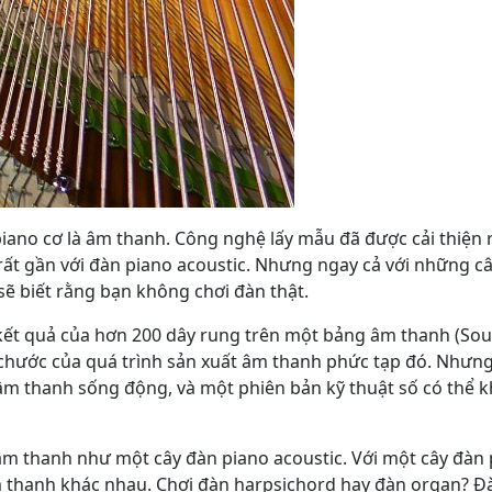
piano cơ là âm thanh. Công nghệ lấy mẫu đã được cải thiện r
 rất gần với đàn piano acoustic. Nhưng ngay cả với những c
 sẽ biết rằng bạn không chơi đàn thật.
 kết quả của hơn 200 dây rung trên một bảng âm thanh (So
t chước của quá trình sản xuất âm thanh phức tạp đó. Nhưng
 âm thanh sống động, và một phiên bản kỹ thuật số có thể 
 âm thanh như một cây đàn piano acoustic. Với một cây đàn 
 thanh khác nhau. Chơi đàn harpsichord hay đàn organ? Đ