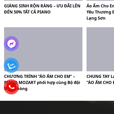
GIÁNG SINH RỘN RÀNG – ƯU ĐÃI LÊN
Áo Ấm Cho E
ĐẾN 50% TẤT CẢ PIANO
Yêu Thương Đ
Lạng Sơn
CHƯƠNG TRÌNH “ÁO ẤM CHO EM” –
CHUNG TAY L
PIANO MOZART phối hợp cùng Bộ đội
“ÁO ẤM CHO 
Biên phòng