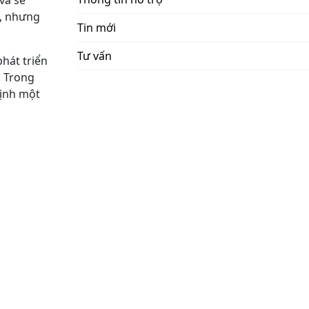
và sẽ
ứ, nhưng
Tin mới
Tư vấn
phát triển
. Trong
định một