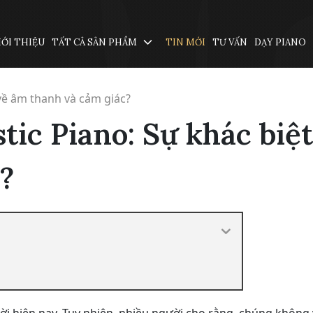
IỚI THIỆU
TẤT CẢ SẢN PHẨM
TIN MỚI
TƯ VẤN
DẠY PIANO
 về âm thanh và cảm giác?
tic Piano: Sự khác biệt
?