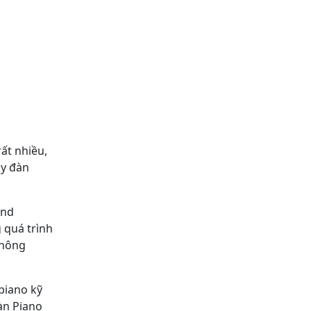
ất nhiều,
ây đàn
und
 quá trình
không
piano kỹ
àn Piano