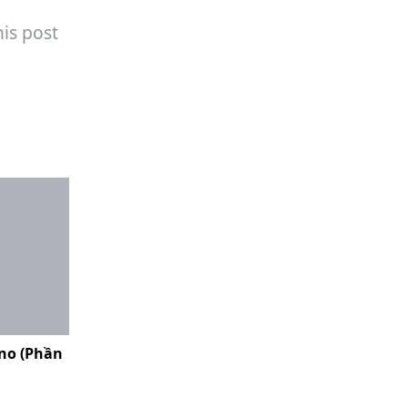
his post
ano (Phần