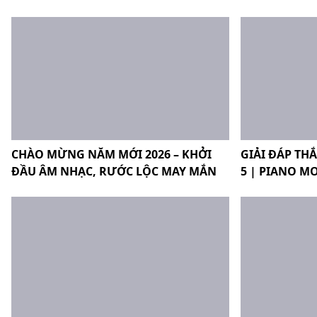
CHÀO MỪNG NĂM MỚI 2026 – KHỞI
GIẢI ĐÁP TH
ĐẦU ÂM NHẠC, RƯỚC LỘC MAY MẮN
5 | PIANO M