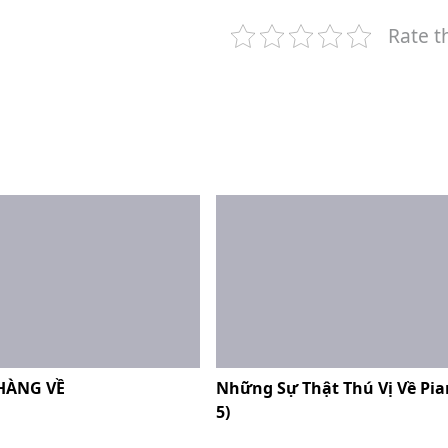
Rate t
HÀNG VỀ
Những Sự Thật Thú Vị Về Pi
5)