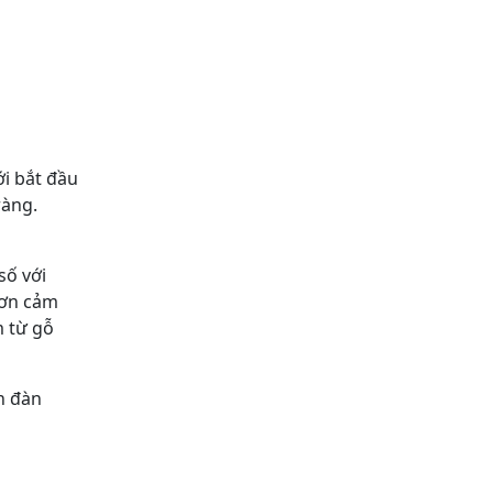
ới bắt đầu
ràng.
số với
hơn cảm
m từ gỗ
n đàn