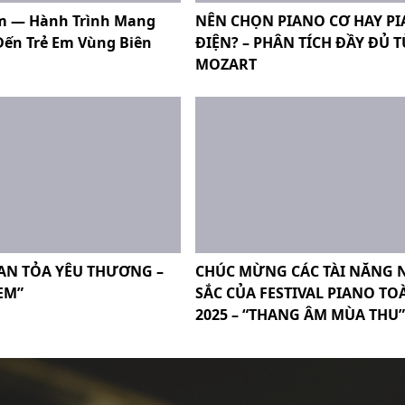
m — Hành Trình Mang
NÊN CHỌN PIANO CƠ HAY P
ến Trẻ Em Vùng Biên
ĐIỆN? – PHÂN TÍCH ĐẦY ĐỦ 
MOZART
AN TỎA YÊU THƯƠNG –
CHÚC MỪNG CÁC TÀI NĂNG 
EM”
SẮC CỦA FESTIVAL PIANO T
2025 – “THANG ÂM MÙA THU”