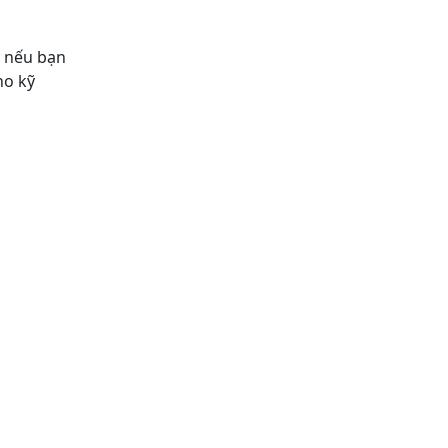
g nếu bạn
no kỹ