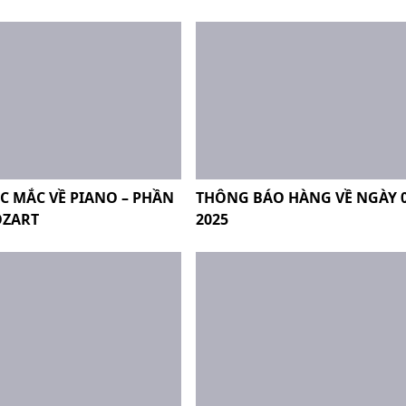
ẮC MẮC VỀ PIANO – PHẦN
THÔNG BÁO HÀNG VỀ NGÀY 0
OZART
2025