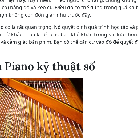
vời hiện nay. Tuy nhiên, nhiều người cho rằng, chúng không 
o cơ) bằng gỗ và keo cũ. Điều đó có thể đúng trong quá kh
chọn không còn đơn giản như trước đây.
o cơ là rất quan trọng. Nó quyết định quá trình học tập và 
 trừ khác nhau khiến cho bạn khó khăn trong khi lựa chọn
h và cảm giác bàn phím. Bạn có thể căn cứ vào đó để quyết 
 Piano kỹ thuật số