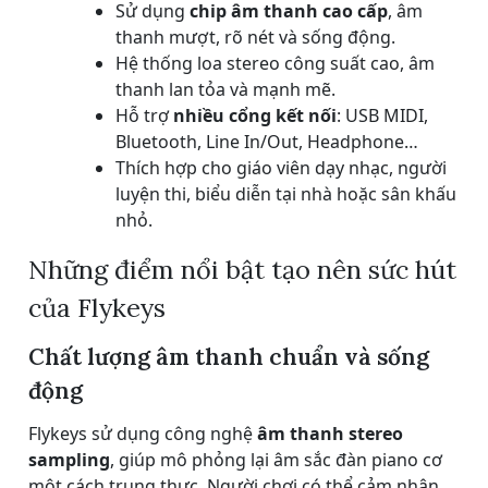
Sử dụng
chip âm thanh cao cấp
, âm
thanh mượt, rõ nét và sống động.
Hệ thống loa stereo công suất cao, âm
thanh lan tỏa và mạnh mẽ.
Hỗ trợ
nhiều cổng kết nối
: USB MIDI,
Bluetooth, Line In/Out, Headphone…
Thích hợp cho giáo viên dạy nhạc, người
luyện thi, biểu diễn tại nhà hoặc sân khấu
nhỏ.
Những điểm nổi bật tạo nên sức hút
của Flykeys
Chất lượng âm thanh chuẩn và sống
động
Flykeys sử dụng công nghệ
âm thanh stereo
sampling
, giúp mô phỏng lại âm sắc đàn piano cơ
một cách trung thực. Người chơi có thể cảm nhận