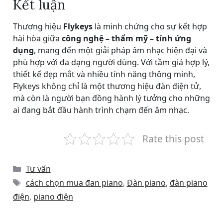
Kết luận
Thương hiệu
Flykeys
là minh chứng cho sự kết hợp
hài hòa giữa
công nghệ – thẩm mỹ – tính ứng
dụng
, mang đến một giải pháp âm nhạc hiện đại và
phù hợp với đa dạng người dùng. Với tầm giá hợp lý,
thiết kế đẹp mắt và nhiều tính năng thông minh,
Flykeys không chỉ là một thương hiệu đàn điện tử,
mà còn là người bạn đồng hành lý tưởng cho những
ai đang bắt đầu hành trình chạm đến âm nhạc.
Rate this post
Categories
Tư vấn
Tags
cách chọn mua đan piano
,
Đàn piano
,
đàn piano
điện
,
piano điện