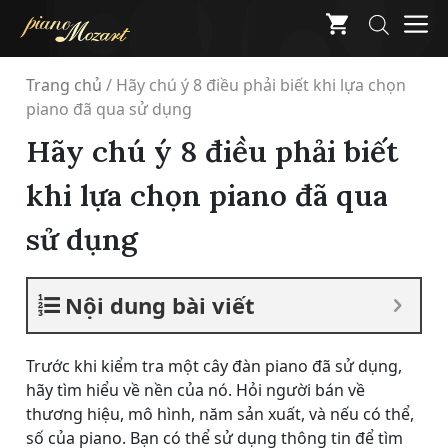
Skip
M
to
content
Trang chủ
/
Hãy chú ý 8 điều phải biết khi lựa chọn
piano đã qua sử dụng
Hãy chú ý 8 điều phải biết
khi lựa chọn piano đã qua
sử dụng
Nội dung bài viết
Trước khi kiểm tra một cây đàn piano đã sử dụng,
hãy tìm hiểu về nền của nó. Hỏi người bán về
thương hiệu, mô hình, năm sản xuất, và nếu có thể,
số của piano. Bạn có thể sử dụng thông tin để tìm