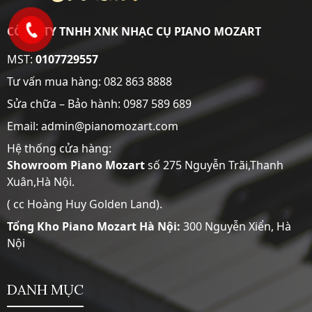
CÔNG TY TNHH XNK NHẠC CỤ PIANO MOZART
MST:
0107729557
Tư vấn mua hàng:
082 863 8888
Sửa chữa – Bảo hành:
0987 589 689
Email: admin@pianomozart.com
Hệ thống cửa hàng:
Showroom
Piano Mozart
số 275 Nguyễn Trãi,Thanh
Xuân,Hà Nội.
( cc Hoàng Huy Golden Land).
Tổng Kho Piano Mozart Hà Nội:
300 Nguyễn Xiển, Hà
Nội
DANH MỤC