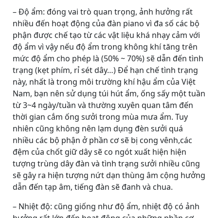
– Độ ẩm: đóng vai trò quan trọng, ảnh hưởng rất
nhiều đến hoạt động của đàn piano vì đa số các bộ
phận được chế tạo từ các vật liệu khá nhạy cảm với
độ ẩm vì vậy nếu độ ẩm trong không khí tăng trên
mức độ ẩm cho phép là (50% ~ 70%) sẽ dẫn đến tình
trạng (kẹt phím, rỉ sét dây…) Để hạn chế tình trạng
này, nhất là trong môi trường khí hậu ẩm của Việt
Nam, bạn nên sử dụng túi hút ẩm, ống sấy một tuần
từ 3~4 ngày/tuần và thường xuyên quan tâm đến
thời gian cắm ống sưởi trong mùa mưa ẩm. Tuy
nhiên cũng không nên lạm dụng đèn sưởi quá
nhiều các bộ phận ở phần cơ sẽ bị cong vênh,các
đệm của chốt giữ dây sẽ co ngót xuất hiện hiện
tượng trùng dây đàn và tình trạng sưởi nhiều cũng
sẽ gây ra hiện tượng nứt dạn thùng âm cộng hưởng
dẫn đến tạp âm, tiếng đàn sẽ đanh và chua.
– Nhiệt độ: cũng giống như độ ẩm, nhiệt độ có ảnh