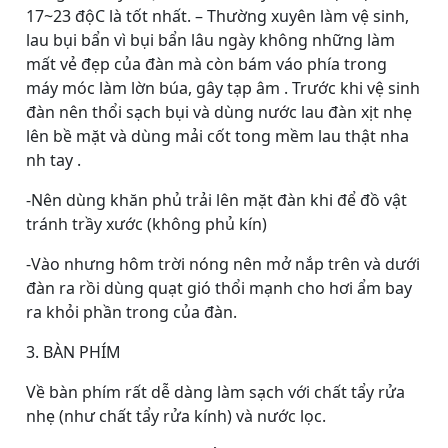
17~23 độC là tốt nhất. – Thường xuyên làm vệ sinh,
lau bụi bẩn vì bụi bẩn lâu ngày không những làm
mất vẻ đẹp của đàn mà còn bám váo phía trong
máy móc làm lờn búa, gây tạp âm . Trước khi vệ sinh
đàn nên thổi sạch bụi và dùng nước lau đàn xịt nhẹ
lên bề mặt và dùng mải cốt tong mềm lau thật nha
nh tay .
-Nên dùng khăn phủ trải lên mặt đàn khi để đồ vật
tránh trầy xước (không phủ kín)
-Vào nhưng hôm trời nóng nên mở nắp trên và dưới
đàn ra rồi dùng quạt gió thổi mạnh cho hơi ẩm bay
ra khỏi phần trong của đàn.
3. BÀN PHÍM
Về bàn phím rất dễ dàng làm sạch với chất tẩy rửa
nhẹ (như chất tẩy rửa kính) và nước lọc.