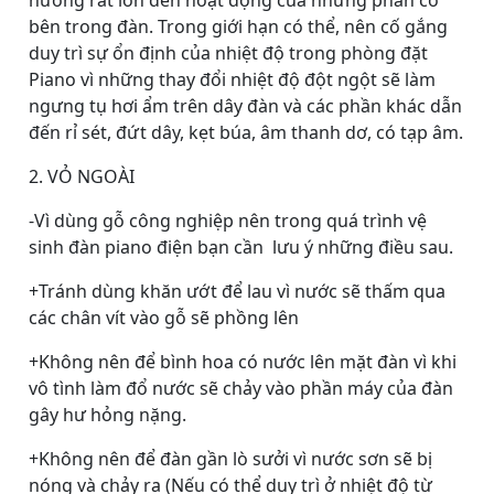
hưởng rất lớn đến hoạt động của những phần cơ
bên trong đàn. Trong giới hạn có thể, nên cố gắng
duy trì sự ổn định của nhiệt độ trong phòng đặt
Piano vì những thay đổi nhiệt độ đột ngột sẽ làm
ngưng tụ hơi ẩm trên dây đàn và các phần khác dẫn
đến rỉ sét, đứt dây, kẹt búa, âm thanh dơ, có tạp âm.
2. VỎ NGOÀI
-Vì dùng gỗ công nghiệp nên trong quá trình vệ
sinh đàn piano điện bạn cần lưu ý những điều sau.
+Tránh dùng khăn ướt để lau vì nước sẽ thấm qua
các chân vít vào gỗ sẽ phồng lên
+Không nên để bình hoa có nước lên mặt đàn vì khi
vô tình làm đổ nước sẽ chảy vào phần máy của đàn
gây hư hỏng nặng.
+Không nên để đàn gần lò sưởi vì nước sơn sẽ bị
nóng và chảy ra (Nếu có thể duy trì ở nhiệt độ từ