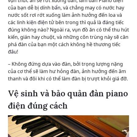
vụn thức ăn sẽ rớt xuống đàn, làm đàn Piano điện
của bạn dễ bị dính bẩn, và chẳng may có nước hay
nước sốt rơi rớt xuống làm ảnh hưởng đến loa và
các linh kiện điện tử bên trong thì quả là đáng tiếc
đúng không nào? Ngoài ra, vụn đồ ăn có thể thu hút
kiến, gián hay chuột, và những côn trùng này sẽ căn
phá đàn của bạn một cách không hề thương tiếc
đâu!
– Không đứng dựa vào đàn, bởi trọng lượng nặng
của cơ thể sẽ làm hư hỏng đàn, ảnh hưởng đến âm
thanh và đôi khi có thể làm đàn bị trượt khỏi giá đỡ.
Vệ sinh và bảo quản đàn piano
điện đúng cách