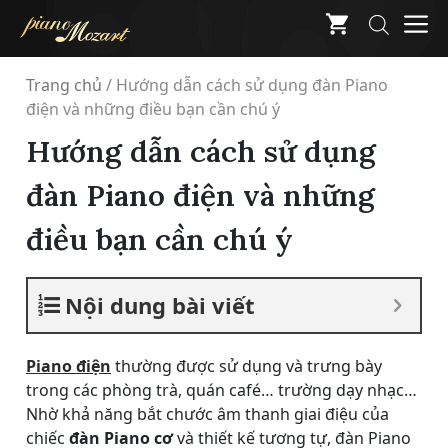
Skip
M
to
content
Trang chủ
/
Hướng dẫn cách sử dụng đàn Piano
điện và những điều bạn cần chú ý
Hướng dẫn cách sử dụng
đàn Piano điện và những
điều bạn cần chú ý
Nội dung bài viết
Piano điện
thường được sử dụng và trưng bày
trong các phòng trà, quán café… trường dạy nhạc…
Nhờ khả năng bắt chước âm thanh giai điệu của
chiếc
đàn Piano cơ
và thiết kế tương tự, đàn Piano