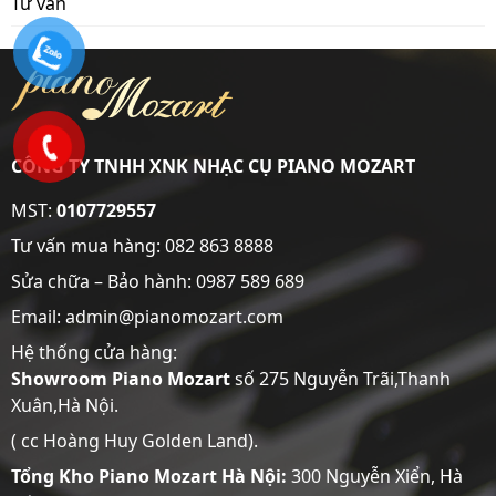
Tư vấn
CÔNG TY TNHH XNK NHẠC CỤ PIANO MOZART
MST:
0107729557
Tư vấn mua hàng:
082 863 8888
Sửa chữa – Bảo hành:
0987 589 689
Email: admin@pianomozart.com
Hệ thống cửa hàng:
Showroom
Piano Mozart
số 275 Nguyễn Trãi,Thanh
Xuân,Hà Nội.
( cc Hoàng Huy Golden Land).
Tổng Kho Piano Mozart Hà Nội:
300 Nguyễn Xiển, Hà