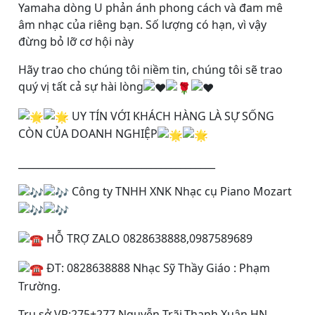
Yamaha dòng U phản ánh phong cách và đam mê
âm nhạc của riêng bạn. Số lượng có hạn, vì vậy
đừng bỏ lỡ cơ hội này
Hãy trao cho chúng tôi niềm tin, chúng tôi sẽ trao
quý vị tất cả sự hài lòng
UY TÍN VỚI KHÁCH HÀNG LÀ SỰ SỐNG
CÒN CỦA DOANH NGHIỆP
________________________________________
Công ty TNHH XNK Nhạc cụ Piano Mozart
HỖ TRỢ ZALO 0828638888,0987589689
ĐT: 0828638888 Nhạc Sỹ Thầy Giáo : Phạm
Trường.
Trụ sở VP:275+277 Nguyễn Trãi,Thanh Xuân,HN.