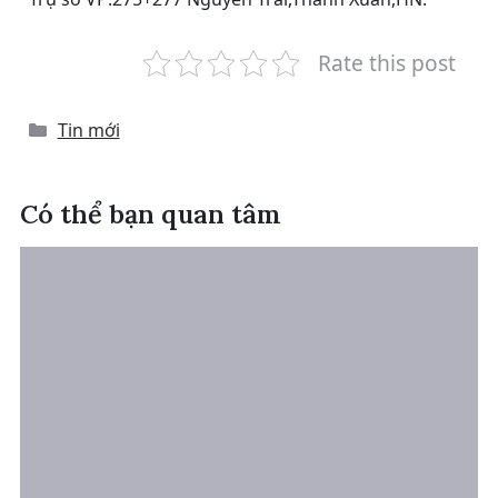
Rate this post
Categories
Tin mới
Có thể bạn quan tâm