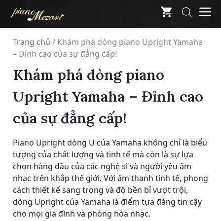
Skip
M
to
content
Trang chủ
/
Khám phá dòng piano Upright Yamaha
– Đỉnh cao của sự đẳng cấp!
Khám phá dòng piano
Upright Yamaha – Đỉnh cao
của sự đẳng cấp!
Piano Upright dòng U của Yamaha không chỉ là biểu
tượng của chất lượng và tinh tế mà còn là sự lựa
chọn hàng đầu của các nghệ sĩ và người yêu âm
nhạc trên khắp thế giới. Với âm thanh tinh tế, phong
cách thiết kế sang trọng và độ bền bỉ vượt trội,
dòng Upright của Yamaha là điểm tựa đáng tin cậy
cho mọi gia đình và phòng hòa nhạc.