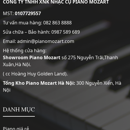
CÔNG TY TNHH XNK NHẠC CỤ PIANO MOZART
MST:
0107729557
Tư vấn mua hàng:
082 863 8888
Sửa chữa – Bảo hành:
0987 589 689
Email: admin@pianomozart.com
Hệ thống cửa hàng:
Showroom
Piano Mozart
số 275 Nguyễn Trãi,Thanh
Xuân,Hà Nội.
( cc Hoàng Huy Golden Land).
Tổng Kho Piano Mozart Hà Nội:
300 Nguyễn Xiển, Hà
Nội
DANH MỤC
Piano giá rẻ