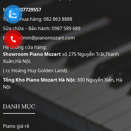
MST:
0107729557
Tư vấn mua hàng:
082 863 8888
Sửa chữa – Bảo hành:
0987 589 689
Email: admin@pianomozart.com
Hệ thống cửa hàng:
Showroom
Piano Mozart
số 275 Nguyễn Trãi,Thanh
Xuân,Hà Nội.
( cc Hoàng Huy Golden Land).
Tổng Kho Piano Mozart Hà Nội:
300 Nguyễn Xiển, Hà
Nội
DANH MỤC
Piano giá rẻ