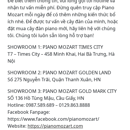
Để biết thêm thông tin, vui lòng gọi tới hotline và
nhận tư vấn miễn phí. Đừng quên truy cập Piano
Mozart mỗi ngày để có thêm những kiến thức bổ
ích nhé. Để được tư vấn về cây đàn của mình, hoặc
đặt mua cây đàn piano mới, hãy liên hệ với chúng
tôi. Chúng tôi luôn sẵn lòng hỗ trợ bạn!
SHOWROOM 1: PIANO MOZART TIMES CITY
T7 – Times City – 458 Minh Khai, Hai Bà Trưng, Hà
Nội
SHOWROOM 2: PIANO MOZART GOLDEN LAND
Số 275 Nguyễn Trãi, Quận Thanh Xuân, HN
SHOWROOM 3: PIANO MOZART GOLD MARK CITY
SỐ 136 Hồ Tùng Mậu, Cầu Giấy, HN
Hotline: 0987.589.689 – 0129.863.8888
Facebook Fanpage:
https://www.facebook.com/pianomozart/
Website:
https://pianomozart.com