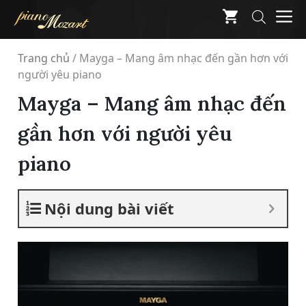
Skip
M
to
content
Trang chủ
/
Mayga – Mang âm nhạc đến gần hơn với
người yêu piano
Mayga – Mang âm nhạc đến
gần hơn với người yêu
piano
Nội dung bài viết