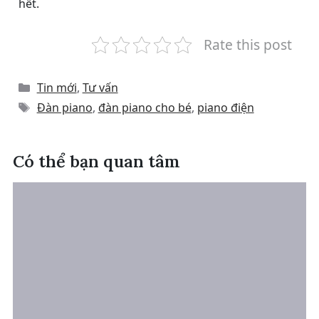
hết.
Rate this post
Categories
Tin mới
,
Tư vấn
Tags
Đàn piano
,
đàn piano cho bé
,
piano điện
Có thể bạn quan tâm