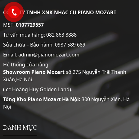
CÔNG TY TNHH XNK NHẠC CỤ PIANO MOZART
MST:
0107729557
Tư vấn mua hàng:
082 863 8888
Sửa chữa – Bảo hành:
0987 589 689
Email: admin@pianomozart.com
Hệ thống cửa hàng:
Showroom
Piano Mozart
số 275 Nguyễn Trãi,Thanh
Xuân,Hà Nội.
( cc Hoàng Huy Golden Land).
Tổng Kho Piano Mozart Hà Nội:
300 Nguyễn Xiển, Hà
Nội
DANH MỤC