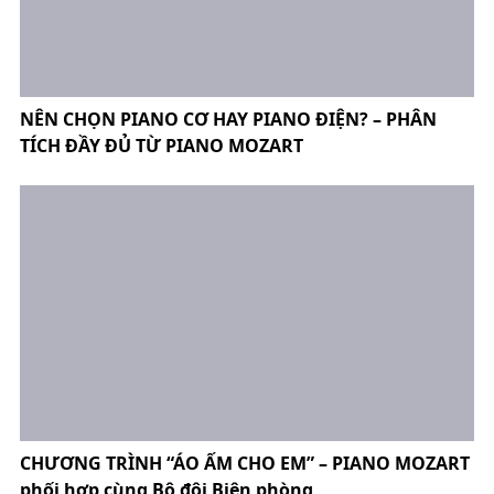
NÊN CHỌN PIANO CƠ HAY PIANO ĐIỆN? – PHÂN
TÍCH ĐẦY ĐỦ TỪ PIANO MOZART
CHƯƠNG TRÌNH “ÁO ẤM CHO EM” – PIANO MOZART
phối hợp cùng Bộ đội Biên phòng