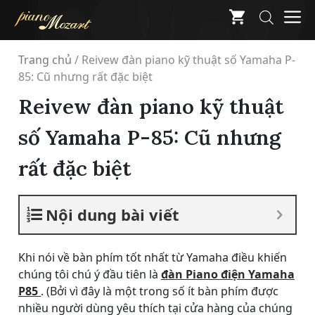
Skip
M
to
content
Trang chủ
/
Reivew đàn piano kỹ thuật số Yamaha P-
85: Cũ nhưng rất đặc biệt
Reivew đàn piano kỹ thuật
số Yamaha P-85: Cũ nhưng
rất đặc biệt
Nội dung bài viết
Khi nói về bàn phím tốt nhất từ ​​Yamaha điều khiến
chúng tôi chú ý đầu tiên là
đàn Piano điện Yamaha
P85
. (Bởi vì đây là một trong số ít bàn phím được
nhiều người dùng yêu thích tại cửa hàng của chúng