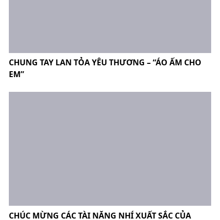
CHUNG TAY LAN TỎA YÊU THƯƠNG – “ÁO ẤM CHO
EM”
CHÚC MỪNG CÁC TÀI NĂNG NHÍ XUẤT SẮC CỦA