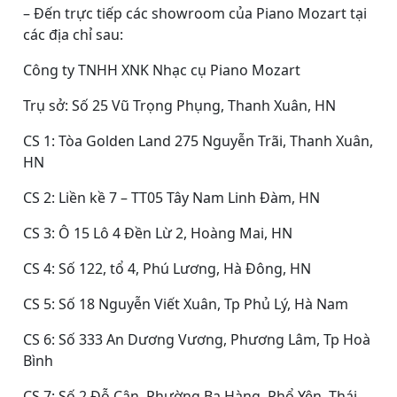
– Đến trực tiếp các showroom của Piano Mozart tại
các địa chỉ sau:
Công ty TNHH XNK Nhạc cụ Piano Mozart
Trụ sở: Số 25 Vũ Trọng Phụng, Thanh Xuân, HN
CS 1: Tòa Golden Land 275 Nguyễn Trãi, Thanh Xuân,
HN
CS 2: Liền kề 7 – TT05 Tây Nam Linh Đàm, HN
CS 3: Ô 15 Lô 4 Đền Lừ 2, Hoàng Mai, HN
CS 4: Số 122, tổ 4, Phú Lương, Hà Đông, HN
CS 5: Số 18 Nguyễn Viết Xuân, Tp Phủ Lý, Hà Nam
CS 6: Số 333 An Dương Vương, Phương Lâm, Tp Hoà
Bình
CS 7: Số 2 Đỗ Cận, Phường Ba Hàng, Phổ Yên, Thái