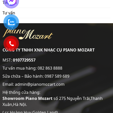
Tin mới
Tư vấn
CÔNG TY TNHH XNK NHẠC CỤ PIANO MOZART
MST:
0107729557
Tư vấn mua hàng:
082 863 8888
Sửa chữa – Bảo hành:
0987 589 689
Email: admin@pianomozart.com
Hệ thống cửa hàng:
Showroom
Piano Mozart
số 275 Nguyễn Trãi,Thanh
Xuân,Hà Nội.
( cc Hoàng Huy Golden Land).