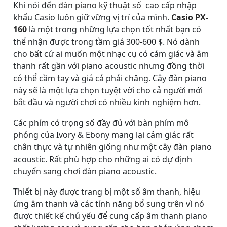
Khi nói đến
đàn piano kỹ thuật số
cao cấp nhập
khẩu Casio luôn giữ vững vị trí của mình.
Casio PX-
160
là một trong những lựa chọn tốt nhất bạn có
thể nhận được trong tầm giá 300-600 $. Nó dành
cho bất cứ ai muốn một nhạc cụ có cảm giác và âm
thanh rất gần với piano acoustic nhưng đồng thời
có thể cầm tay và giá cả phải chăng. Cây đàn piano
này sẽ là một lựa chọn tuyệt vời cho cả người mới
bắt đầu và người chơi có nhiều kinh nghiệm hơn.
Các phím có trọng số đầy đủ với bàn phím mô
phỏng của Ivory & Ebony mang lại cảm giác rất
chân thực và tự nhiên giống như một cây đàn piano
acoustic. Rất phù hợp cho những ai có dự định
chuyển sang chơi đàn piano acoustic.
Thiết bị này được trang bị một số âm thanh, hiệu
ứng âm thanh và các tính năng bổ sung trên vì nó
được thiết kế chủ yếu để cung cấp âm thanh piano