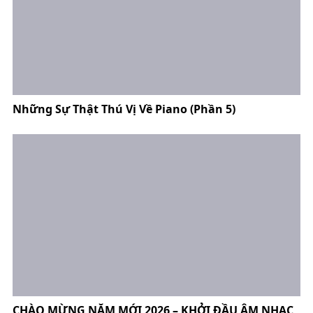
Những Sự Thật Thú Vị Về Piano (Phần 5)
CHÀO MỪNG NĂM MỚI 2026 – KHỞI ĐẦU ÂM NHẠC,