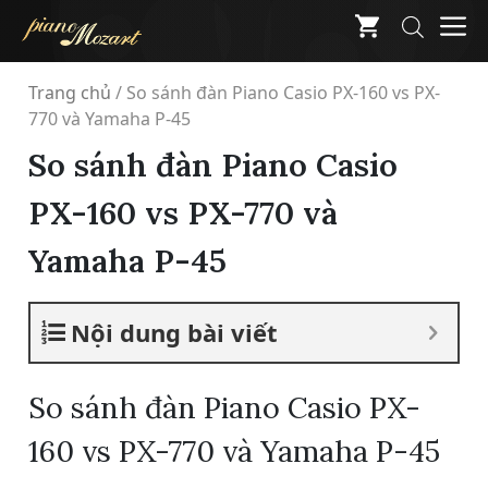
Skip
M
to
content
Trang chủ
/
So sánh đàn Piano Casio PX-160 vs PX-
770 và Yamaha P-45
So sánh đàn Piano Casio
PX-160 vs PX-770 và
Yamaha P-45
Nội dung bài viết
So sánh đàn Piano Casio PX-
160 vs PX-770 và Yamaha P-45