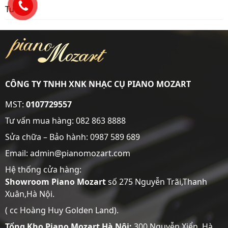
Tư vấn
CÔNG TY TNHH XNK NHẠC CỤ PIANO MOZART
MST:
0107729557
Tư vấn mua hàng:
082 863 8888
Sửa chữa – Bảo hành:
0987 589 689
Email: admin@pianomozart.com
Hệ thống cửa hàng:
Showroom
Piano Mozart
số 275 Nguyễn Trãi,Thanh
Xuân,Hà Nội.
( cc Hoàng Huy Golden Land).
Tổng Kho Piano Mozart Hà Nội:
300 Nguyễn Xiển, Hà