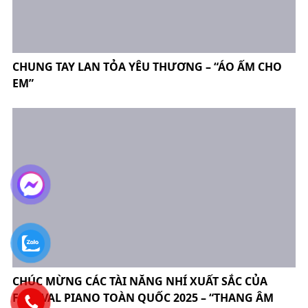
CHUNG TAY LAN TỎA YÊU THƯƠNG – “ÁO ẤM CHO
EM”
CHÚC MỪNG CÁC TÀI NĂNG NHÍ XUẤT SẮC CỦA
FESTIVAL PIANO TOÀN QUỐC 2025 – “THANG ÂM