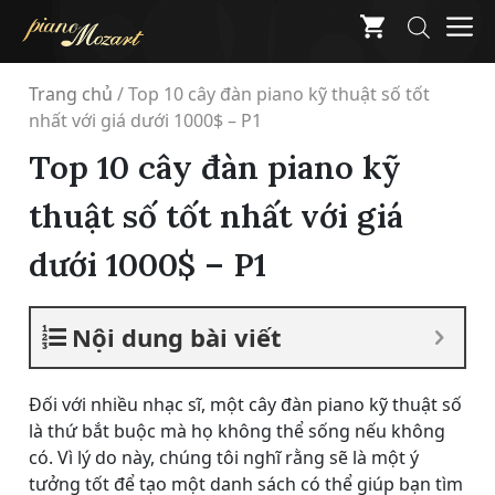
Skip
M
to
content
Trang chủ
/
Top 10 cây đàn piano kỹ thuật số tốt
nhất với giá dưới 1000$ – P1
Top 10 cây đàn piano kỹ
thuật số tốt nhất với giá
dưới 1000$ – P1
Nội dung bài viết
Đối với nhiều nhạc sĩ, một cây đàn piano kỹ thuật số
là thứ bắt buộc mà họ không thể sống nếu không
có. Vì lý do này, chúng tôi nghĩ rằng sẽ là một ý
tưởng tốt để tạo một danh sách có thể giúp bạn tìm