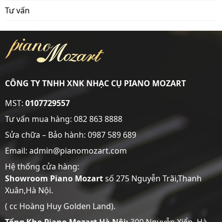
Tư vấn
CÔNG TY TNHH XNK NHẠC CỤ PIANO MOZART
MST:
0107729557
Tư vấn mua hàng:
082 863 8888
Sửa chữa – Bảo hành:
0987 589 689
Email: admin@pianomozart.com
Hệ thống cửa hàng:
Showroom
Piano Mozart
số 275 Nguyễn Trãi,Thanh
Xuân,Hà Nội.
( cc Hoàng Huy Golden Land).
Tổng Kho Piano Mozart Hà Nội:
300 Nguyễn Xiển, Hà