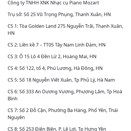
Công ty TNHH XNK Nhạc cụ Piano Mozart
Trụ sở: Số 25 Vũ Trọng Phụng, Thanh Xuân, HN
CS 1: Tòa Golden Land 275 Nguyễn Trãi, Thanh Xuân,
HN
CS 2: Liền kề 7 – TT05 Tây Nam Linh Đàm, HN
CS 3: Ô 15 Lô 4 Đền Lừ 2, Hoàng Mai, HN
CS 4: Số 122, tổ 4, Phú Lương, Hà Đông, HN
CS 5: Số 18 Nguyễn Viết Xuân, Tp Phủ Lý, Hà Nam
CS 6: Số 333 An Dương Vương, Phương Lâm, Tp Hoà
Bình
CS 7: Số 2 Đỗ Cận, Phường Ba Hàng, Phổ Yên, Thái
Nguyên
CS 8: Số 253 Điện Biên, P. Lê Lợi, Tp Hưng Yên