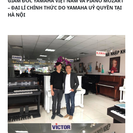
GIÁM ĐỐC YAMAHA VIỆT NAM VÀ PIANO MOZART
– ĐẠI LÍ CHÍNH THỨC DO YAMAHA UỶ QUYỀN TẠI
HÀ NỘI