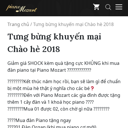
Skip
M
to
content
Trang chủ
/
Tưng bừng khuyến mại Chào hè 2018
Tưng bừng khuyến mại
Chào hè 2018
Giảm giá SHOCK kèm quà tặng cực KHỦNG khi mua
đàn piano tại Piano Mozart
????
????
????
????
????
Kết thúc năm học rồi, bạn sẽ làm gì để chuẩn
bị một mùa hè thật ý nghĩa cho các bé
????
????
Đến với Piano Mozart các gia đình được tặng
thêm 1 cây đàn và 1 khoá học piano
????
????
????
Mua 01 được 02, còn chờ gì nữa
????
????
????
Mua đàn Piano tặng ngay
????
01 Đàn Organ (khi mua piano cơ mới)