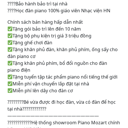
????
Bảo hành bảo trì tại nhà
????
Học đàn piano 100% giáo viên Nhạc viện HN
Chính sách bán hàng hấp dẫn nhất
Tặng gói bảo trì lên đến 10 năm
Tặng bộ phụ kiện trị giá 3 triệu đồng
Tặng ghế chơi đàn
Tặng khăn phủ đàn, khăn phủ phím, ống sấy cho
đàn piano cơ
Tặng khăn phủ phím, bổ đổi nguồn cho đàn
piano điện
Tặng tuyển tập tác phẩm piano nổi tiếng thế giới
Miễn phí vận chuyển lắp đặt tại nhà
Miễn phí lên dây cho đàn cơ
????
????
Bé vừa được đi học đàn, vừa có đàn để học
tại nhà
????
????
????
————————————————————
????
????
????
Hệ thống showroom Piano Mozart chính