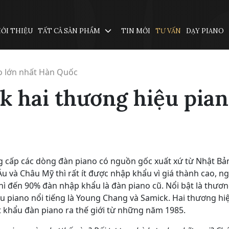
IỚI THIỆU
TẤT CẢ SẢN PHẨM
TIN MỚI
TƯ VẤN
DẠY PIANO
o lớn nhất Hàn Quốc
 hai thương hiệu pia
g cấp các dòng đàn piano có nguồn gốc xuất xứ từ Nhật Bả
u và Châu Mỹ thì rất ít được nhập khẩu vì giá thành cao, ng
ì đến 90% đàn nhập khẩu là đàn piano cũ. Nổi bật là thươn
u piano nổi tiếng là Young Chang và Samick. Hai thương hi
t khẩu đàn piano ra thế giới từ những năm 1985.