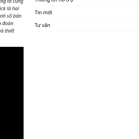
úng ta cùng
ck là hai
Tin mới
anh số bán
ập đoàn
Tư vấn
à thiết