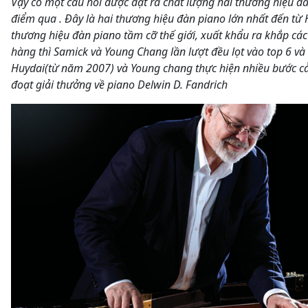
Vậy có một câu hỏi được đặt ra chất lượng hai thương hiệu 
điểm qua . Đây là hai thương hiệu đàn piano lớn nhất đến từ
thương hiệu đàn piano tầm cỡ thế giới, xuất khẩu ra khắp các
hàng thì Samick và Young Chang lần lượt đều lọt vào top 6 và
Huydai(từ năm 2007) và Young chang thực hiện nhiều bước cải 
đoạt giải thưởng về piano Delwin D. Fandrich