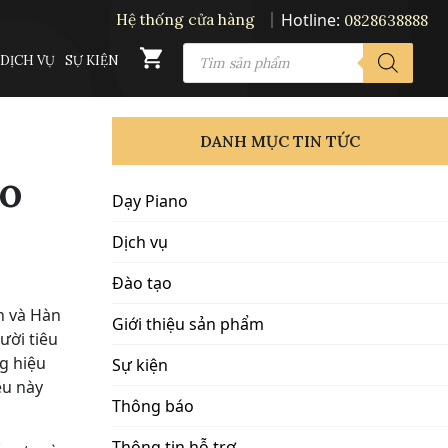
Hotline:
Hệ thống cửa hàng
0828638888
PRODUCTS
DỊCH VỤ
SỰ KIỆN
SEARCH
DANH MỤC TIN TỨC
no
Dạy Piano
Dịch vụ
Đào tạo
n và Hàn
Giới thiệu sản phẩm
ười tiêu
g hiệu
Sự kiện
ệu này
Thông báo
Thông tin hỗ trợ