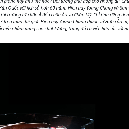
đàn piano này như thế nào? Đối tượng phù hợp cho những ai? Ch
 Hàn Quốc với lịch sử hơn 60 năm. Hiện nay Young Chang và Sami
 thị trường từ châu Á đến châu Âu và Châu Mỹ. Chỉ tính riêng do
 7 trên toàn thế giới. Hiện nay Young Chang thuộc sở Hữu của t
tiến nhằm nâng cao chất lượng, trong đó có việc hợp tác với nh