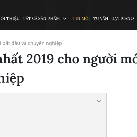
IỚI THIỆU
TẤT CẢ SẢN PHẨM
TIN MỚI
TƯ VẤN
DẠY PIANO
i bắt đầu và chuyên nghiệp
nhất 2019 cho người m
hiệp