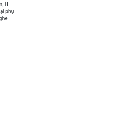
m, H
oại phụ
nghe