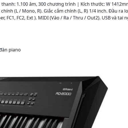
 thanh: 1.100 âm, 300 chương trình | Kích thước: W 1412m
ính (L / Mono, R). Giắc cắm chính (L, R) 1/4 inch. Đầu ra l
, FC1, FC2, Ext ). MIDI (Vào / Ra / Thru / Out2). USB và tai 
đàn piano