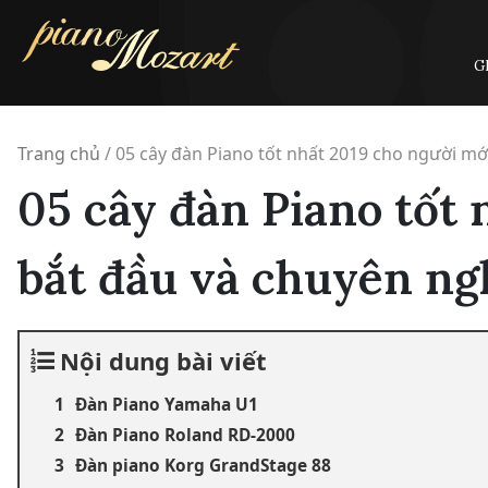
Skip
to
content
G
Trang chủ
/
05 cây đàn Piano tốt nhất 2019 cho người mớ
05 cây đàn Piano tốt 
bắt đầu và chuyên ng
Nội dung bài viết
Đàn Piano Yamaha U1
Đàn Piano Roland RD-2000
Đàn piano Korg GrandStage 88