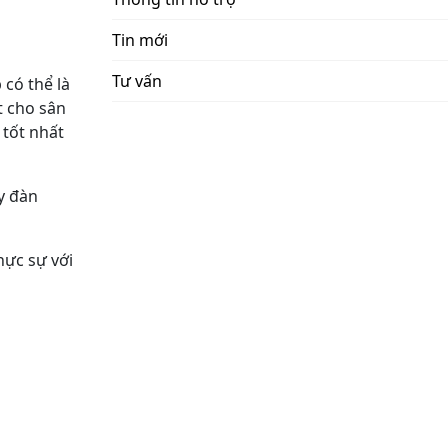
Tin mới
Tư vấn
 có thể là
t cho sân
 tốt nhất
y đàn
hực sự với