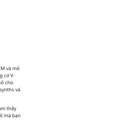
PCM và mô
g cơ V-
số cho
synths và
ảm thấy
hất mà bạn