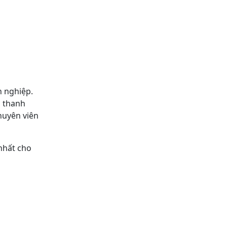
n nghiệp.
m thanh
huyên viên
nhất cho