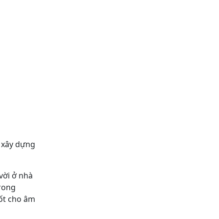
 xây dựng
vời ở nhà
trong
ốt cho âm