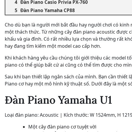
Đàn Piano Casio Privia PX-760
Đàn Piano Yamaha CP88
Cho dù bạn là người mới bắt đầu hay người chơi có kinh n
một thách thức. Từ những cây đàn piano acoustic được c
khấu và gia đình. Có rất nhiều lựa chọn và thường rất kh
hay đang tìm kiếm một model cao cấp hơn.
Khi khách hàng yêu cầu chúng tôi giới thiệu các model t
piano có thể giúp bất cứ ai cũng có thể tìm được cho mìn
Sau khi bạn thiết lập ngân sách của mình. Bạn cần thiết
Piano cơ hay một mô hình kỹ thuật số. Dưới đây là một s
Đàn Piano Yamaha U1
Loại đàn piano: Acoustic | Kích thước: W 1524mm, H 1
Một cây đàn piano cơ tuyệt vời