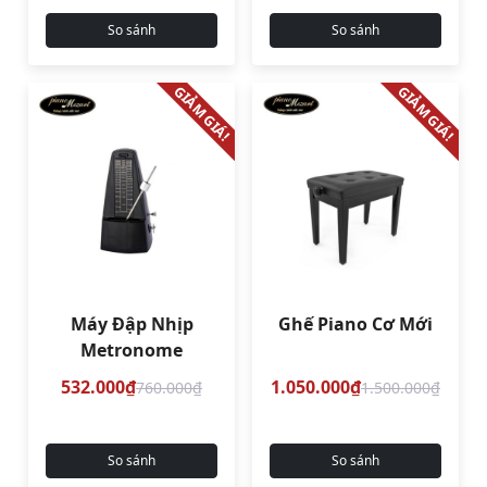
So sánh
So sánh
GIẢM GIÁ!
GIẢM GIÁ!
Máy Đập Nhịp
Ghế Piano Cơ Mới
Metronome
532.000₫
1.050.000₫
760.000₫
1.500.000₫
So sánh
So sánh