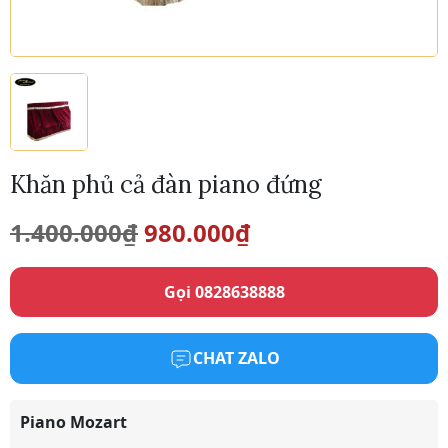
Khăn phủ cả đàn piano đứng
Giá
Giá
1.400.000
₫
980.000
₫
gốc
hiện
Gọi 0828638888
là:
tại
1.400.000₫.
là:
CHAT ZALO
980.000₫.
Piano Mozart