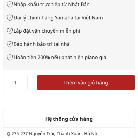
Nhập khẩu trực tiếp từ Nhật Bản
Đại lý chính hãng Yamaha tại Việt Nam
Lắp đặt vận chuyển miễn phí
Bảo hành bảo trì tại nhà
Hoàn tiền 200% nếu phát hiện piano giả
Khăn
Thêm vào giỏ hàng
phủ
cả
đàn
piano
đứng
Hệ thống cửa hàng
số
lượng
275-277 Nguyễn Trãi, Thanh Xuân, Hà Nội