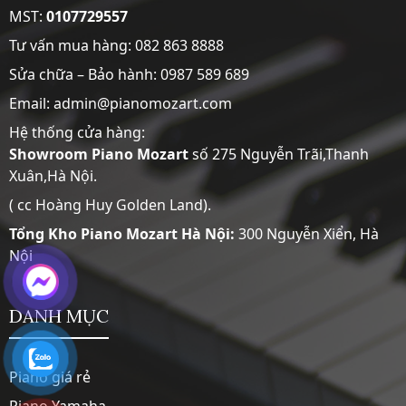
MST:
0107729557
Tư vấn mua hàng:
082 863 8888
Sửa chữa – Bảo hành:
0987 589 689
Email: admin@pianomozart.com
Hệ thống cửa hàng:
Showroom
Piano Mozart
số 275 Nguyễn Trãi,Thanh
Xuân,Hà Nội.
( cc Hoàng Huy Golden Land).
Tổng Kho Piano Mozart Hà Nội:
300 Nguyễn Xiển, Hà
Nội
DANH MỤC
Piano giá rẻ
Piano Yamaha