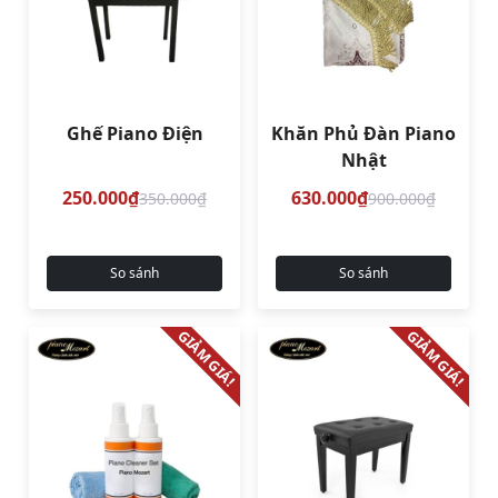
Ghế Piano Điện
Khăn Phủ Đàn Piano
Nhật
250.000₫
630.000₫
350.000₫
900.000₫
So sánh
So sánh
GIẢM GIÁ!
GIẢM GIÁ!