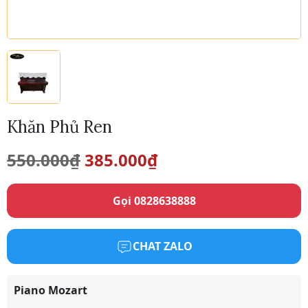
Khăn Phủ Ren
Giá
Giá
550.000
₫
385.000
₫
gốc
hiện
Gọi 0828638888
là:
tại
550.000₫.
là:
CHAT ZALO
385.000₫.
Piano Mozart