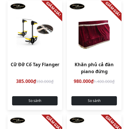
GIẢM GIÁ!
GIẢM GIÁ!
Cữ Đỡ Cổ Tay Flanger
Khăn phủ cả đàn
piano đứng
385.000₫
980.000₫
550.000₫
1.400.000₫
So sánh
So sánh
GIẢM GIÁ!
GIẢM GIÁ!