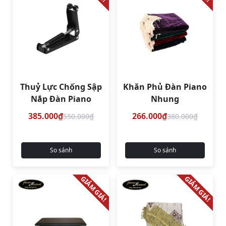
Thuỷ Lực Chống Sập
Khăn Phủ Đàn Piano
Nắp Đàn Piano
Nhung
385.000₫
266.000₫
550.000₫
380.000₫
So sánh
So sánh
GIẢM GIÁ!
GIẢM GIÁ!