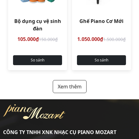
Bộ dụng cụ vệ sinh
Ghế Piano Cơ Mới
đàn
105.000₫
1.050.000₫
150.000₫
1.500.000₫
So sánh
So sánh
Xem thêm
CÔNG TY TNHH XNK NHẠC CỤ PIANO MOZART