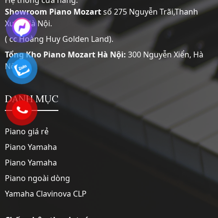
Hệ thống cửa hàng:
Showroom
Piano Mozart
số 275 Nguyễn Trãi,Thanh
Xuân,Hà Nội.
( cc Hoàng Huy Golden Land).
Tổng Kho Piano Mozart Hà Nội:
300 Nguyễn Xiển, Hà
Nội
DANH MỤC
Piano giá rẻ
Piano Yamaha
Piano Yamaha
Piano ngoài dòng
Yamaha Clavinova CLP